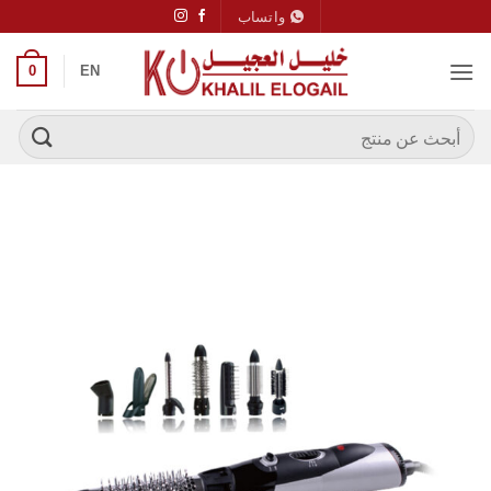
خطي
واتساب
لمحتوى
0
EN
البحث
عن: