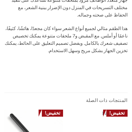
مختلف التسريحات في المنزل دون الإضرار ببنية الشعر، مع
الحفاظ على صحته وجماله.
هذا الطقم مثالي لجميع أنواع الشعر سواء كان مجعدًا، هائشًا، كثيفًا،
ناعمًا أو أملس. مع المقبض و7 ملحقات متنوعة يمكنك تخصيص
تصفيف شعرك بالكامل. وبفضل تصميم التعليق على الحائط، يمكنك
تخزين الجهاز بشكل مريح وسهل الاستخدام.
مصفف شعر دى اس بى 50003 بقوة 1000 واط، مجموعة احترافية 7 في 1 لتجفيف وتصفيف
الشعر للاستخدام المنزلي والصالونات
HAIR DRYER BLOW IONIC PROFESSIONAL CURLING STRAIGHTENING ROTATING
BRUSH مجفف مصفف سيشوار فرشاة دوارة فرد لتجعيد الشعر
المنتجات ذات الصلة
تخفيض!
تخفيض!