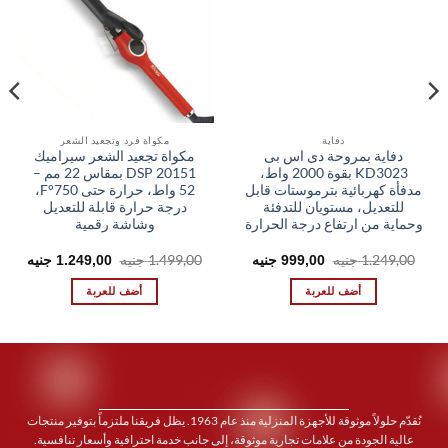
دفاية
مكواة فرد وتجعيد الشعر
دفاية بمروحة دى اس بى
مكواة تجعيد الشعر سيراميك
KD3023 بقوة 2000 واط،
DSP 20151 بمقاس 22 مم –
مدفأة كهربائية بترموستات قابل
52 واط، حرارة حتى 750°F،
للتعديل، مستويان للتدفئة
درجة حرارة قابلة للتعديل
وحماية من ارتفاع درجة الحرارة
وشاشة رقمية
السعر
السعر
السعر
السعر
1.249,00
جنيه
1.499,00
جنيه
999,00
جنيه
1.249,00
جنيه
الأصلي
الحالي
الأصلي
الحال
هو:
هو:
هو:
هو:
أضف للعربة
أضف للعربة
00 EGP.
1.499,00 EGP.
999,00 EGP.
1.249,00 EGP.
نُقدّم حلولاً موثوقة للأجهزة المنزلية منذ عام 1963. يظل فريقنا ملتزماً بتوفير منتجات
عالية الجودة من علامات تجارية موثوقة، إلى جانب خدمة احترافية وأسعار تنافسية.