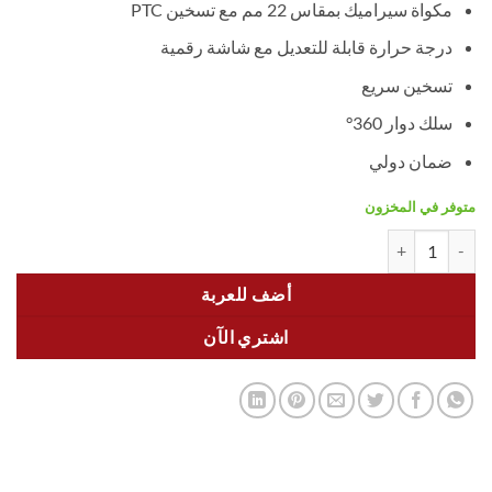
مكواة سيراميك بمقاس 22 مم مع تسخين PTC
هو:
هو:
1.249,00 EGP.
1.499,00 EGP.
درجة حرارة قابلة للتعديل مع شاشة رقمية
تسخين سريع
سلك دوار 360°
ضمان دولي
متوفر في المخزون
كمية DSP Ceramic Hair Curler 20151 22mm – 52W, 750°F, Adjustable Temperature & Digital Display
أضف للعربة
اشتري الآن