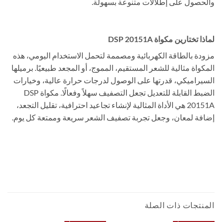
والحصول على إطلالات متنوعة بسهولة.
لماذا تختارين مكواة DSP 20151A
مزودة بالطاقة الكهربائية ومصممة لتحمل الاستخدام اليومي، هذه
المكواة مثالية للشعر المستقيم، المموج، أو المجعد طبيعيًا. برميلها
السيراميكي، قدرتها على الوصول لدرجات حرارة عالية، وخيارات
الضبط القابلة للتعديل تجعل التصفيف سهلاً وفعالًا. مكواة DSP
20151A هي الأداة المثالية لإنشاء تجاعيد احترافية، تقليل التجعد،
إضافة لمعان، وجعل تجربة تصفيف الشعر سريعة وممتعة كل يوم.
مكواة تجعيد الشعر سيراميك DSP 20151 بمقاس 22 مم – 52 واط، حرارة حتى 750°F،
درجة حرارة قابلة للتعديل وشاشة رقمية
مكواة شعر كيرلى تكسير الشعر
المنتجات ذات الصلة