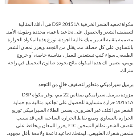
مكواة تجعيد الشعر الخزفية DSP 20151A هي أداتك المثالية
لتصفيف الشعر والحصول على تجاعيد ناعمة، محددة وطويلة الأمد.
مصممة بتقنية السيراميك عالية الجودة، توزع هذه المكواة الحرارة
بالتساوي على كل خصلة، مما يقلل من التجعد ويعزز لمعان الشعر
الطبيعي. سواء كنتِ تستعدين للعمل، مناسبة خاصة، أو خروج
يومي، تضمن لك هذه المكواة نتائج بجودة صالون التجميل في راحة
منزلك.
برميل سيراميكي متطور لتصفيف خالٍ من التجعد
مزودة ببرميل سيراميكي بمقاس 22 مم، توفر مكواة DSP
20151A حرارة متساوية للحصول على تجاعيد مثالية مع حماية
الشعر من التلف غير الضروري. يضمن الطلاء السيراميكي توزيع
الحرارة بالتساوي ويمنع نقاط الحرارة الساخنة التي قد تسبب
تقصف الشعر. نظام التسخين PTC يعزز اللمعان ويحافظ على
ملمس شعرك الطبيعي، ليمنحك تجاعيد ناعمة ولامعة بأقل مجهود.