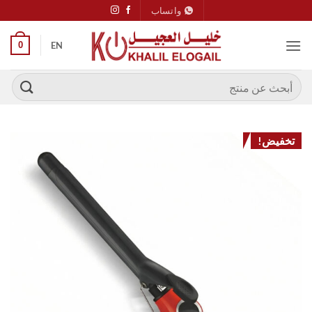
خطي
واتساب
لمحتوى
0
EN
البحث
عن:
تخفيض!