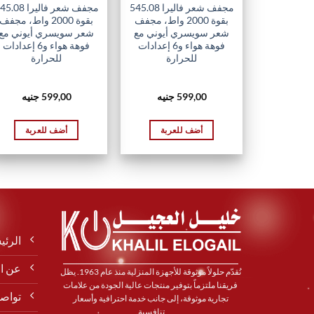
مجفف شعر فاليرا 545.08
مجفف شعر فاليرا 08
بقوة 2000 واط، مجفف
بقوة 2000 واط، مجفف
شعر سويسري أيوني مع
شعر سويسري أيوني مع
فوهة هواء و6 إعدادات
فوهة هواء و6 إعدادات
للحرارة
للحرارة
599,00
جنيه
599,00
جنيه
أضف للعربة
أضف للعربة
الرئي
عن ا
نُقدّم حلولاً موثوقة للأجهزة المنزلية منذ عام 1963. يظل
فريقنا ملتزماً بتوفير منتجات عالية الجودة من علامات
تواصل
تجارية موثوقة، إلى جانب خدمة احترافية وأسعار
تنافسية.