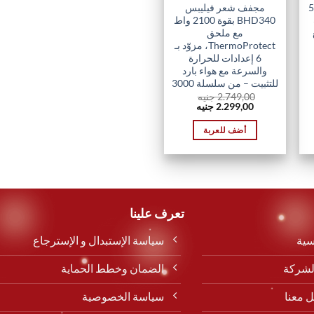
545.
مجفف شعر فيليبس
BHD340 بقوة 2100 واط
مع ملحق
ThermoProtect، مزوّد بـ
6 إعدادات للحرارة
والسرعة مع هواء بارد
للتثبيت – من سلسلة 3000
2.749,00
جنيه
السعر
السعر
2.299,00
جنيه
الأصلي
الحالي
هو:
هو:
أضف للعربة
2.299,00 EGP.
2.749,00 EGP.
تعرف علينا
سية
سياسة الإستبدال و الإسترجاع
لشركة
الضمان وخطط الحماية
 معنا
سياسة الخصوصية