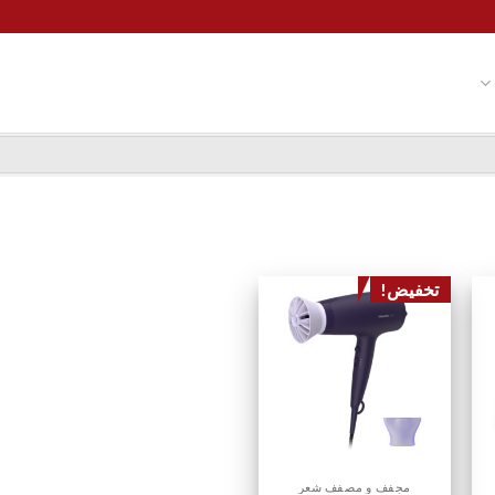
تخفيض!
مجفف و مصفف شعر