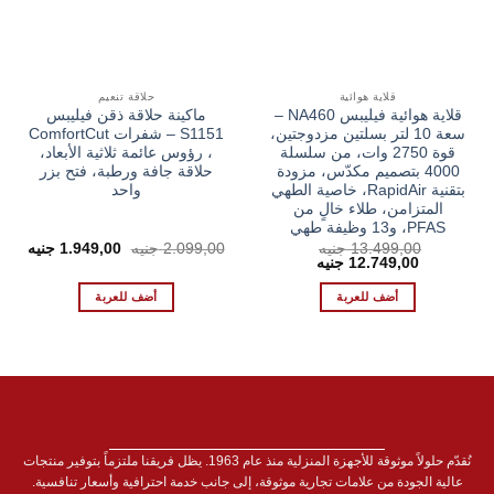
قلاية هوائية
حلاقة تنعيم
قلاية هوائية فيليبس NA460 –
ماكينة حلاقة ذقن فيليبس
سعة 10 لتر بسلتين مزدوجتين،
S1151 – شفرات ComfortCut
قوة 2750 وات، من سلسلة
، رؤوس عائمة ثلاثية الأبعاد،
4000 بتصميم مكدّس، مزودة
حلاقة جافة ورطبة، فتح بزر
بتقنية RapidAir، خاصية الطهي
واحد
المتزامن، طلاء خالٍ من
PFAS، و13 وظيفة طهي
السعر
السع
13.499,00
جنيه
2.099,00
جنيه
1.949,00
جنيه
السعر
السعر
الأصلي
الحال
12.749,00
جنيه
الأصلي
الحالي
هو:
هو:
هو:
هو:
2.099,00 EGP.
00 EGP.
أضف للعربة
أضف للعربة
12.749,00 EGP.
13.499,00 EGP.
نُقدّم حلولاً موثوقة للأجهزة المنزلية منذ عام 1963. يظل فريقنا ملتزماً بتوفير منتجات
عالية الجودة من علامات تجارية موثوقة، إلى جانب خدمة احترافية وأسعار تنافسية.