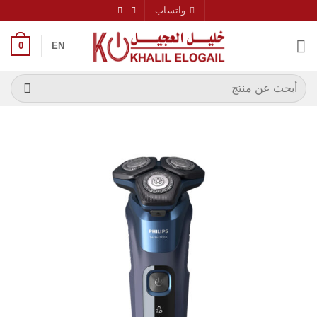
خطي
واتساب
لمحتوى
0
EN
البحث
عن: