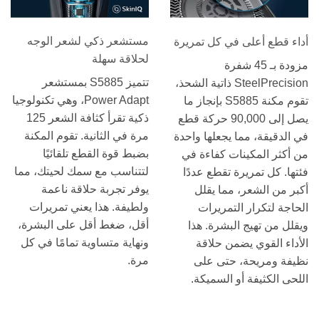
مستشعر ذكي لشعر الوجه
أداء قطع أعلى في كل تمريرة
لحلاقة سهلة
مزودة بـ 45 شفرة
تتميز S5885 بمستشعر
SteelPrecision ذاتية الشحذ،
Power Adapt، وهي تكنولوجيا
تقوم مكنة S5885 بإنجاز ما
ذكية تقرأ كثافة الشعر 125
يصل إلى 90,000 حركة قطع
مرة في الثانية. تقوم المكنة
في الدقيقة، مما يجعلها واحدة
بضبط قوة القطع تلقائيًا
من أكثر المكينات كفاءة في
لتتناسب مع سمك لحيتك، مما
فئتها. كل تمريرة تقطع عددًا
يوفر تجربة حلاقة ناعمة
أكبر من الشعر، مما يقلل
ولطيفة. هذا يعني تمريرات
الحاجة لتكرار التمريرات
أقل، ضغط أقل على البشرة،
ويقلل من تهيج البشرة. هذا
ونهاية متساوية تمامًا في كل
الأداء القوي يضمن حلاقة
مرة.
نظيفة ومريحة، حتى على
اللحى الكثيفة أو السميكة.