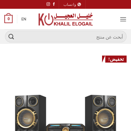
خطي
واتساب
لمحتوى
0
EN
البحث
عن:
تخفيض!