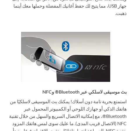
جهاز USB، مما يتيح لك حفظ أغانيك المفضلة وحملها معك أينما
ذهبت.
بث موسيقى لاسلكي عبر Bluetooth® وNFC
استمتع بحرية تامة دون أسلاك! يمكنك بث الموسيقى لاسلكيًا من
هاتفك الذكي أو جهازك اللوحي أو الكمبيوتر المحمول عبر
Bluetooth®، مع إمكانية الاتصال السريع والسهل من خلال تقنية
NFC (الاتصال قريب المدى). ما عليك سوى لمس هاتفك المزود
بتقنية NFC بالسماعة لتعمل تلقائيًا، وتقوم بالاقتران فورًا، وتبدأ