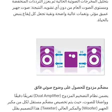
بتحليل المخرجات الصوتية الحالية ثم يعزز الترددات المنخفضة
ومستوى الصوت العام من دون أي تشويه. النتيجة: صوت جهير
عميق مؤثر، ونغمات عالية واضحة ونقية تجعل كل إيقاع ينبض
بالحياة.
مضخّم مزدوج للحصول على وضوح صوتي فائق
يضمن نظام التضخيم المزدوج (Dual Amplifier) تعريفًا دقيقًا
وواضحًا للصوت، حيث يتم تخصيص مضخّم مستقل لكل من مكبر
الجهير (Woofer) والمكبر العالي (Tweeter). هذا التصميم يقلل