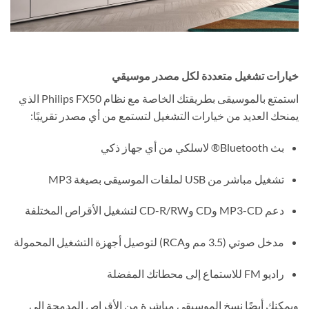
خيارات تشغيل متعددة لكل مصدر موسيقي
استمتع بالموسيقى بطريقتك الخاصة مع نظام Philips FX50 الذي
يمنحك العديد من خيارات التشغيل لتستمع من أي مصدر تقريبًا:
بث Bluetooth® لاسلكي من أي جهاز ذكي
تشغيل مباشر من USB لملفات الموسيقى بصيغة MP3
دعم MP3-CD وCD وCD-R/RW لتشغيل الأقراص المختلفة
مدخل صوتي (3.5 مم وRCA) لتوصيل أجهزة التشغيل المحمولة
راديو FM للاستماع إلى محطاتك المفضلة
ويمكنك أيضًا نسخ الموسيقى مباشرة من الأقراص المدمجة إلى