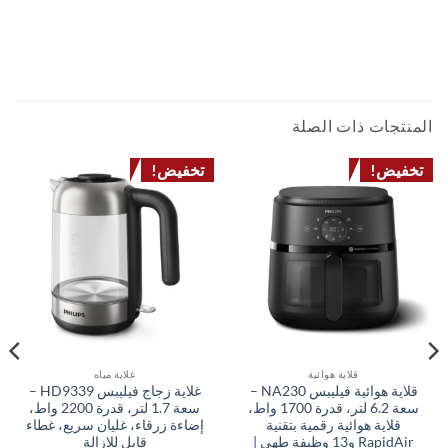
نظام الصوت هاي فاي من فيليبس FX50 – قدرة 1200 واط RMS مع تقنية MAX Sound،
بلوتوث®، NFC، USB، مشغل أقراص CD وراديو FM
sound system sound bar dj دي جي نظام صوت أو جهاز صوتي أو أنظمة الصوت
المنتجات ذات الصلة
تخفيض!
تخفيض!
قلاية هوائية
غلاية مياه
قلاية هوائية فيليبس NA230 –
غلاية زجاج فيليبس HD9339 –
سعة 6.2 لتر، قدرة 1700 واط،
سعة 1.7 لتر، قدرة 2200 واط،
قلاية هوائية رقمية بتقنية
إضاءة زرقاء، غليان سريع، غطاء
RapidAir و13 وظيفة طهي |
قابل للإزالة