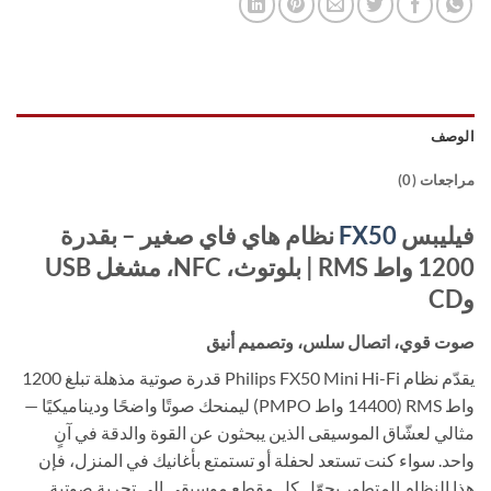
الوصف
مراجعات (0)
فيليبس
FX50
نظام هاي فاي صغير – بقدرة
1200 واط RMS | بلوتوث، NFC، مشغل USB
وCD
صوت قوي، اتصال سلس، وتصميم أنيق
يقدّم نظام Philips FX50 Mini Hi-Fi قدرة صوتية مذهلة تبلغ 1200
واط RMS (14400 واط PMPO) ليمنحك صوتًا واضحًا وديناميكيًا —
مثالي لعشّاق الموسيقى الذين يبحثون عن القوة والدقة في آنٍ
واحد. سواء كنت تستعد لحفلة أو تستمتع بأغانيك في المنزل، فإن
هذا النظام المتطور يحوّل كل مقطع موسيقي إلى تجربة صوتية