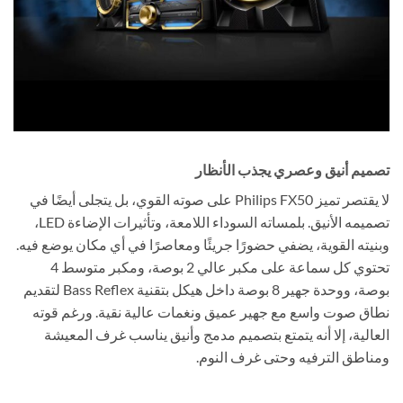
تصميم أنيق وعصري يجذب الأنظار
لا يقتصر تميز Philips FX50 على صوته القوي، بل يتجلى أيضًا في
تصميمه الأنيق. بلمساته السوداء اللامعة، وتأثيرات الإضاءة LED،
وبنيته القوية، يضفي حضورًا جريئًا ومعاصرًا في أي مكان يوضع فيه.
تحتوي كل سماعة على مكبر عالي 2 بوصة، ومكبر متوسط 4
بوصة، ووحدة جهير 8 بوصة داخل هيكل بتقنية Bass Reflex لتقديم
نطاق صوت واسع مع جهير عميق ونغمات عالية نقية. ورغم قوته
العالية، إلا أنه يتمتع بتصميم مدمج وأنيق يناسب غرف المعيشة
ومناطق الترفيه وحتى غرف النوم.