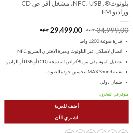
بلوتوث®، NFC، USB، مشغل أقراص CD
وراديو FM
السعر
السعر
29.499,00
34.999,00
جنيه
جنيه
الأصلي
الحالي
قدرة صوتية 1200 واط
هو:
هو:
29.499,00 EGP.
34.999,00 EGP.
اتصال لاسلكي عبر البلوتوث وميزة الاقتران السريع NFC
تشغيل الموسيقى من الأقراص المدمجة (CD) أو USB أو الراديو
تقنية MAX Sound لتحسين جودة الصوت
ضمان دولي
متوفر في المخزون
أضف للعربة
اشتري الآن