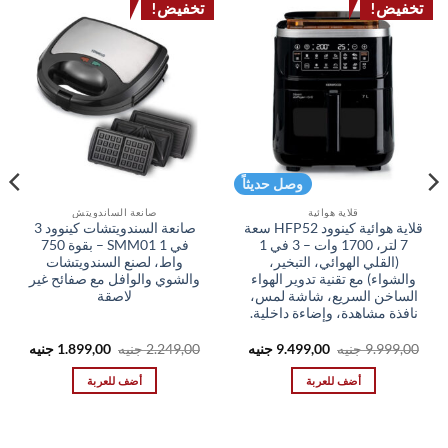
تخفيض!
تخفيض!
وصل حديثاً
قلاية هوائية
صانعة الساندويتش
قلاية هوائية كينوود HFP52 سعة
صانعة السندويتشات كينوود 3
7 لتر، 1700 وات – 3 في 1
في 1 SMM01 – بقوة 750
(القلي الهوائي، التبخير،
واط، لصنع السندويتشات
والشواء) مع تقنية تدوير الهواء
والشوي والوافل مع صفائح غير
الساخن السريع، شاشة لمس،
لاصقة
نافذة مشاهدة، وإضاءة داخلية.
السعر
السعر
السعر
السعر
9.999,00
جنيه
9.499,00
جنيه
2.249,00
جنيه
1.899,00
جنيه
الأصلي
الحالي
الأصلي
الحال
هو:
هو:
هو:
هو:
أضف للعربة
أضف للعربة
,00 EGP.
2.249,00 EGP.
9.499,00 EGP.
9.999,00 EGP.