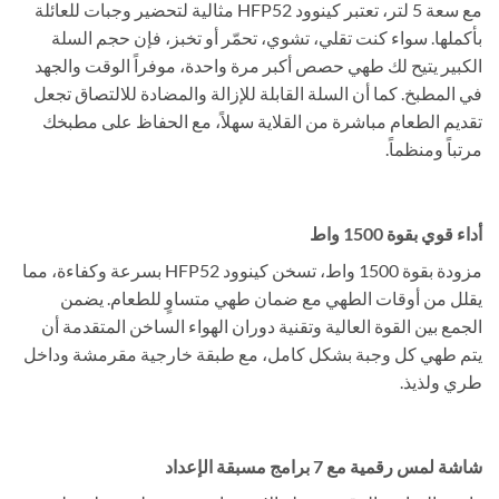
مع سعة 5 لتر، تعتبر كينوود HFP52 مثالية لتحضير وجبات للعائلة
بأكملها. سواء كنت تقلي، تشوي، تحمّر أو تخبز، فإن حجم السلة
الكبير يتيح لك طهي حصص أكبر مرة واحدة، موفراً الوقت والجهد
في المطبخ. كما أن السلة القابلة للإزالة والمضادة للالتصاق تجعل
تقديم الطعام مباشرة من القلاية سهلاً، مع الحفاظ على مطبخك
مرتباً ومنظماً.
أداء قوي بقوة 1500 واط
مزودة بقوة 1500 واط، تسخن كينوود HFP52 بسرعة وكفاءة، مما
يقلل من أوقات الطهي مع ضمان طهي متساوٍ للطعام. يضمن
الجمع بين القوة العالية وتقنية دوران الهواء الساخن المتقدمة أن
يتم طهي كل وجبة بشكل كامل، مع طبقة خارجية مقرمشة وداخل
طري ولذيذ.
شاشة لمس رقمية مع 7 برامج مسبقة الإعداد