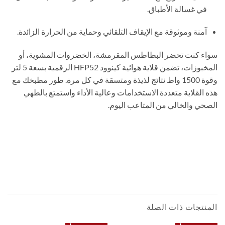
في غسالة الأطباق.
آمنة وموثوقة مع الإيقاف التلقائي وحماية من الحرارة الزائدة.
سواء كنت تحضر البطاطس المقرمشة، الخضروات المشوية، أو
المخبوزات، تضمن قلاية هوائية كينوود HFP52 الرقمية بسعة 5 لتر
وقوة 1500 واط نتائج لذيذة ومتسقة في كل مرة. طور مطبخك مع
هذه القلاية متعددة الاستخدامات وعالية الأداء واستمتع بالطهي
الصحي والخالي من المتاعب اليوم.
قلاية هوائية كينوود HFP52 بسعة 5 لتر 1500 واط، شاشة لمس، 7
برامج مسبقة الإعداد، درجة حرارة قابلة للتعديل من 80–200°C
AIRFRYER HEALTHY FRYER OIL FREE FRYER AIR FRYER AIR
FRYER OVEN قلاية هوائية اير فراير ايرفراير قلاية بدون زيت قلاية
صحية صحيه مقلاة هوائية
المنتجات ذات الصلة