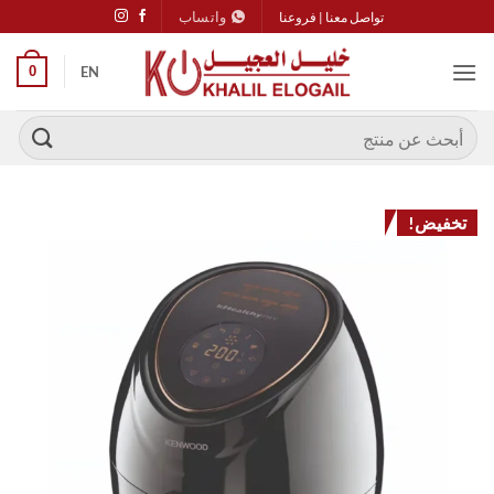
خطي
واتساب
تواصل معنا
|
فروعنا
لمحتوى
0
EN
البحث
عن:
تخفيض!