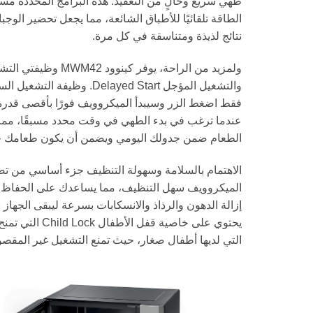
طهي سريع وخالٍ من التعقيد. هذه البرامج المحددة م
الطاقة تلقائيًا للأطباق الشائعة، مما يجعل تحضير الوج
نتائج لذيذة ومتناسقة في كل مرة.
والتشغيل المؤجل Delayed Start. 
فقط اضغط الزر وسيبدأ الميكروويف فورًا بأقصى قدرة. 
عندما ترغب في بدء الطهي في وقت محدد مسبقًا، مم
الطعام ضمن جدولك اليومي ويضمن أن يكون طعامك جا
الاهتمام بالسلامة وسهولة التنظيف جزء أساسي من تصم
الميكروويف سهل التنظيف، مما يساعدك على الحفاظ ع
إزالة الدهون والرذاذ والانسكابات بسرعة ليبقى الجهاز ن
يحتوي على خاصية قف
التي لديها أطفال صغار، حيث تمنع التشغيل غير المقصو