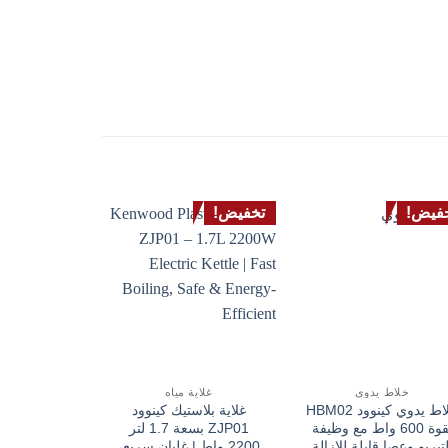
فيض!
تخفيض!
خلاط يدوي
غلاية مياه
خلاط 
خلاط يدوي كينوود HBM02
غلاية بلاستيك كينوود
بقوة 600 واط مع وظيفة
ZJP01 بسعة 1.7 لتر
لتيربو وعصا قابلة للإزالة
2200 واط | غليان سريع،
خلاط قوي