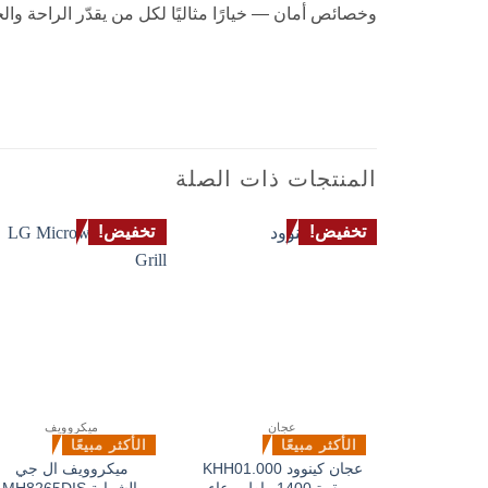
وخصائص أمان — خيارًا مثاليًا لكل من يقدّر الراحة وا
ميكروويف كينوود مع شواية MWM42 – بسعة 42 لتر | تسخين بقوة 1100 واط، شواية بقوة 1200 واط، شاشة رقمية، 7 قوائم تلقائية وقفل أمان للأطفال
MICROWAVE OVEN WITH GRILL DIGITAL DEFROST فرن ميكرويف مع شواية إذابة التجميد
المنتجات ذات الصلة
تخفيض!
تخفيض!
عجان
ميكروويف
الأكثر مبيعًا
الأكثر مبيعًا
عجان كينوود KHH01.000
ميكروويف ال جي