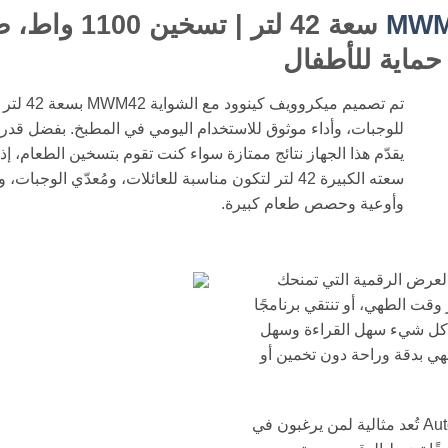
MWM
 حماية للأطفال
تم تصميم
يقدّم هذا الجهاز نتائج ممتازة سواء كنت تقوم بتسخين الطعام، إذ
سعته الكبيرة 42 لتر لتكون مناسبة للعائلات، ومُعدّي 
وأوعية وحصص طعام كبيرة.
ي كينوود MWM42 هي شاشة العرض الرقمية التي تمنحك
ت الطهي، أو تنتقي برنامجًا
جعل كل شيء سهل القراءة وسهل
دمج، يمكنك الطهي بدقة وراحة دون تخمين أو
يأتي هذا الميكروويف مع 7 برامج قائمة تلقائية Auto Menu تُعد مثالية لمن يرغبون في