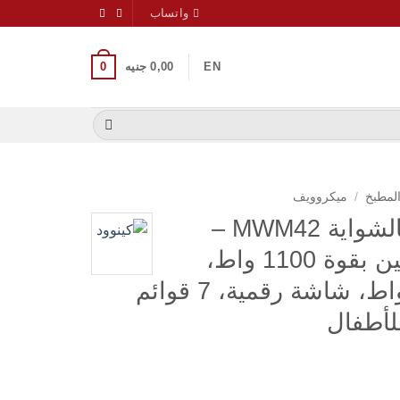
واتساب
0
EN
0,00
جنيه
المطبخ
/
ميكروويف
ميكروويف كينوود بالشواية MWM42 –
بسعة 42 لتر | تسخين بقوة 1100 واط،
شواية بقوة 1200 واط، شاشة رقمية، 7 قوائم
للأطفال