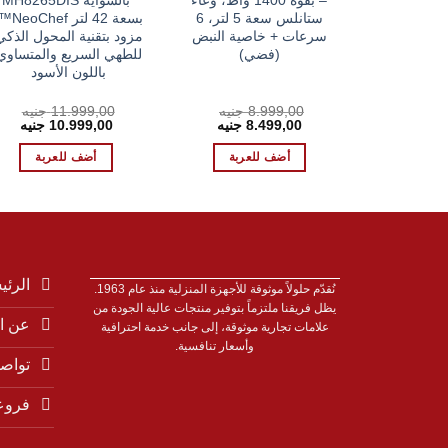
– بقوة 1400 واط، وعاء
بالشواية MH8265DIS
ستانلس سعة 5 لتر، 6
بسعة 42 لتر 
سرعات + خاصية النبض
مزود بتقنية المحول الذكي
(فضي)
للطهي السريع والمتساوي
باللون الأسود
8.999,00
جنيه
11.999,00
جنيه
السعر
السعر
السعر
الس
8.499,00
جنيه
10.999,00
جنيه
الأصلي
الحالي
الأصلي
الحا
هو:
هو:
هو:
هو:
أضف للعربة
أضف للعربة
 EGP.
11.999,00 EGP.
8.499,00 EGP.
8.999,00 EGP.
الرئي
نُقدّم حلولاً موثوقة للأجهزة المنزلية منذ عام 1963.
يظل فريقنا ملتزماً بتوفير منتجات عالية الجودة من
عن ا
علامات تجارية موثوقة، إلى جانب خدمة احترافية
وأسعار تنافسية.
تواصل
فروع