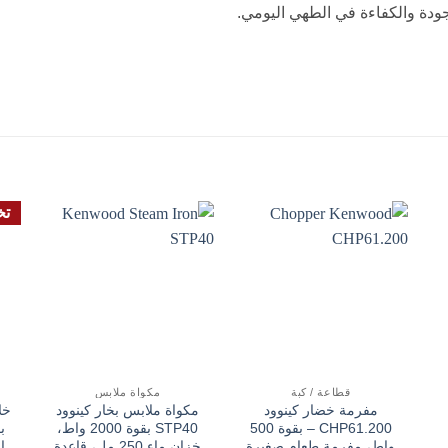
لجودة والكفاءة في الطهي اليومي.
تخ
قطاعة / كبة
مكواة ملابس
مفرمة خضار كينوود
مكواة ملابس بخار كينوود
CHP61.200 – بقوة 500
STP40 بقوة 2000 واط،
واط، مفرمة طعام صغيرة
خزان ماء 250 مل، قاعدة
ا