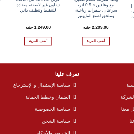
مع وعاءين × 0.5 لتر،
تيفلون غير لاصقة، مضادة
NeoChef™ |
سرعتان، شفرات رباعية،
للتنقيط وتنظيف ذاتي
،
وملحق لصنع المايونيز
،
2.299,00
جنيه
1.249,00
جنيه
عر
لي
أضف للعربة
أضف للعربة
10.999,00
تعرف علينا
سية
سياسة الإستبدال و الإسترجاع
لشركة
الضمان وخطط الحماية
 معنا
سياسة الخصوصية
نا
سياسة الشحن
الشروط والأحكام