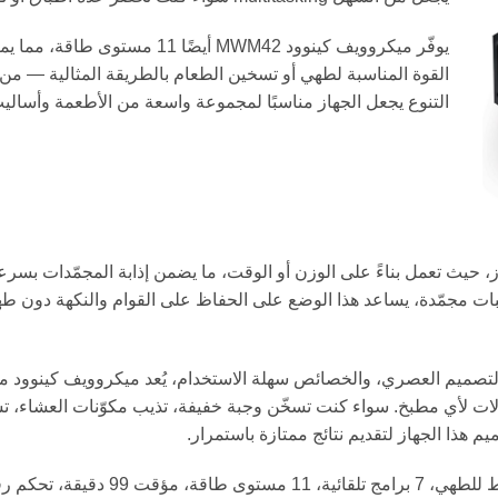
يوفّر ميكروويف كينوود MWM42 أيضً
القوة المناسبة لطهي أو تسخين الطعام بالطريقة المثالية — من
التنوع يجعل الجهاز مناسبًا لمجموعة واسعة من الأطعمة وأسالي
Defro من أهم ميزات الجهاز، حيث تعمل بناءً على الوزن أو الوقت، ما يضمن إذابة المجمّدات بسر
ات مجمّدة، يساعد هذا الوضع على الحفاظ على القوام والنكهة دون ط
التصميم العصري، والخصائص سهلة الاستخدام، يُعد ميكروويف كينوود م
 ومتعدد الاستعمالات لأي مطبخ. سواء كنت تسخّن وجبة خفيفة، تذيب مكوّنات العشاء،
م هذا الجهاز لتقديم نتائج ممتازة باستمرار.
تجعله ميزاته العملية — 1100 واط للتسخين، 1200 واط للطهي، 7 برامج تلقائية، 11 مستوى طاق