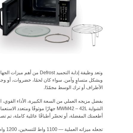
وتعد وظيفة إذابة التجميد st
وبشكل متساوٍ وآمن. سواء كان لحمًا، خضروات، أو وجب
الأطراف أو ترك الوسط مجمّدًا.
بفضل مزيجه العملي من السعة الكبيرة، الأداء القوي، 
الشواية MWM42 – 42L جهازًا موثوقًا
أطعمتك المفضلة، أو تحضّر أطباقًا عائلية كاملة، تم تصمي