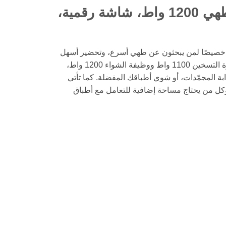
سعة 42 لتر | تسخين 1100 واط، طهي 1200 واط، شاشة رقمية،
 ميكروويف كينوود مع الشواية MWM42 بسعة 42 لتر خصيصًا لمن يبحثون عن طهي أسرع، وتحضير أسهل
للوجبات، وأداء موثوق للاستخدام اليومي في المطبخ. بفضل قدرة التسخين 1100 واط ووظيفة الشواء 1200 واط،
ابة المجمّدات، أو شوي أطباقك المفضلة. كما تأتي
الوجبات، وكل من يحتاج مساحة إضافية للتعامل مع أطباق