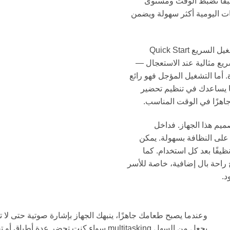
سبقًا تضبط الوقت ومستوى
بات اليومية أكثر سهولة ويضمن
ولمزيد من الراحة، يوفر كينوود MWM42 وظيفتي التشغيل السريع Quick Start
وظيفة التشغيل السريع مثالية عند الاستعجال —
أما التشغيل المؤجل فهو رائع
ا يساعدك في تنظيم تحضير
هزًا في الوقت المناسب.
يم هذا الجهاز. فداخل
لى النظافة بسهولة. يمكن
ظيفًا بعد كل استخدام. كما
ل الأطفال Child Lock التي تمنح راحة بال إضافية، خاصة للأسر
د.
وعندما يصبح طعامك جاهزًا، ينبهك الجهاز بإشارة صوتية حتى لا تح
يجعل من السهل multitasking سواء كنت تحضر عدة أطباق أو تقوم بمهام أخرى في المنزل.