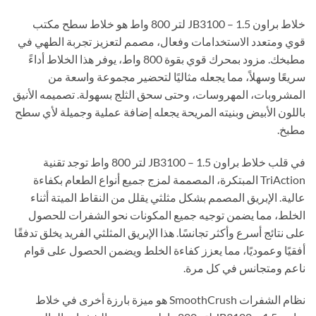
خلاط براون JB3100 – 1.5 لتر 800 واط هو خلاط سطح مكتب
قوي ومتعدد الاستخدامات وفعال، مصمم لتعزيز تجربة الطهي في
مطبخك. مزود بمحرك قوي بقوة 800 واط، يوفر هذا الخلاط أداءً
سريعًا وسهلاً، مما يجعله مثاليًا لتحضير مجموعة واسعة من
المشروبات، المهروسات، وحتى سحق الثلج بسهولة. تصميمه الأنيق
باللون الأبيض وبنيته المريحة يجعله إضافة عملية وجميلة لأي سطح
مطبخ.
في قلب خلاط براون JB3100 – 1.5 لتر 800 واط توجد تقنية
TriAction المبتكرة، المصممة لمزج جميع أنواع الطعام بكفاءة
عالية. الإبريق المصمم بشكل مثلثي يقلل من النقاط الميتة أثناء
الخلط، مما يضمن توجيه جميع المكونات نحو الشفرات للحصول
على نتائج أسرع وأكثر تجانسًا. هذا الإبريق المثلثي الفريد يخلق تدفقًا
أفقيًا وعموديًا، مما يعزز كفاءة الخلط ويضمن الحصول على قوام
ناعم ومتجانس في كل مرة.
نظام الشفرات SmoothCrush هو ميزة بارزة أخرى في خلاط