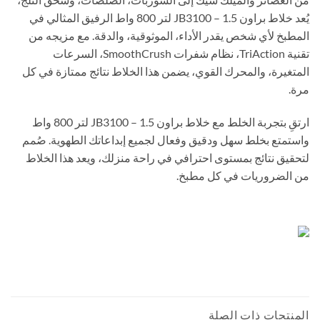
يُعد خلاط براون JB3100 – 1.5 لتر 800 واط الرفيق المثالي في
المطبخ لأي شخص يقدر الأداء، الموثوقية، والدقة. مع مزيجه من
تقنية TriAction، نظام شفرات SmoothCrush، السرعات
المتغيرة، والمحرك القوي، يضمن هذا الخلاط نتائج ممتازة في كل
مرة.
ارتقِ بتجربة الخلط مع خلاط براون JB3100 – 1.5 لتر 800 واط
واستمتع بخلط سهل ودقيق وفعال لجميع إبداعاتك الطهوية. صُمم
لتحقيق نتائج بمستوى احترافي في راحة منزلك، ويعد هذا الخلاط
من الضروريات في كل مطبخ.
المنتجات ذات الصلة