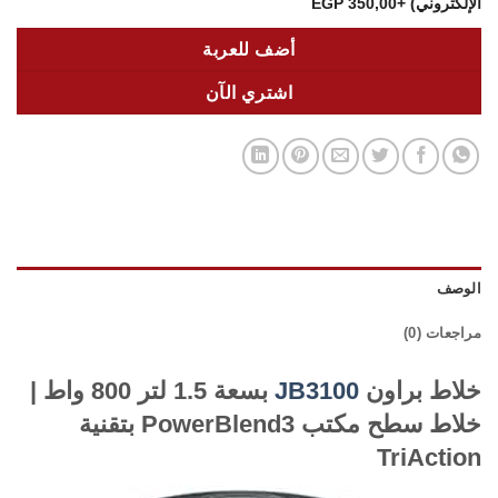
الإلكتروني)
+350,00 EGP
أضف للعربة
اشتري الآن
الوصف
مراجعات (0)
خلاط براون
JB3100
بسعة 1.5 لتر 800 واط |
خلاط سطح مكتب PowerBlend3 بتقنية
TriAction