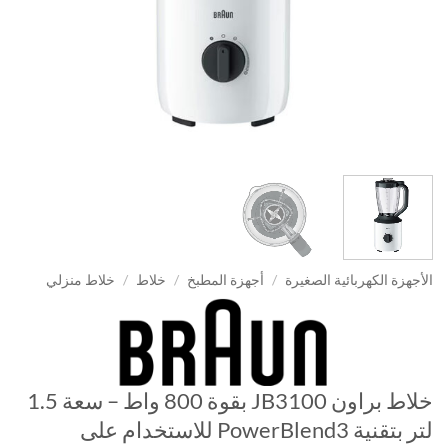
الأجهزة الكهربائية الصغيرة
/
أجهزة المطبخ
/
خلاط
/
خلاط منزلي
خلاط براون JB3100 بقوة 800 واط – سعة 1.5
لتر بتقنية PowerBlend3 للاستخدام على