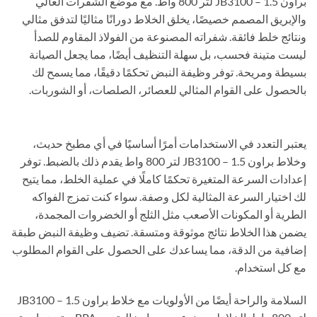
براون JB3100 – 1.5 لتر 800 واط. مع موضع الشفرات العالي
والإبريق المصمم خصيصًا، يخلق الخلاط دورانًا مثاليًا لتدفق مثالي
ونتائج خلط فائقة. شفراته المصنوعة من الفولاذ المقاوم للصدأ
ليست متينة فحسب، بل سهلة التنظيف أيضًا، مما يجعل الصيانة
بسيطة ومريحة. توفر وظيفة النبض تحكمًا دقيقًا، مما يسمح لك
بالحصول على القوام المثالي للعصائر، الصلصات، أو الشوربات.
يعتبر التعدد في الاستخدامات أمرًا أساسيًا في أي مطبخ حديث،
وخلاط براون JB3100 – 1.5 لتر 800 واط يقدم ذلك بالضبط. توفر
إعدادات السرعة المتغيرة تحكمًا كاملًا في عملية الخلط، مما يتيح
لك اختيار السرعة المثالية لكل وصفة. سواء كنت تمزج الفواكه
الطرية أو المكونات الأصعب مثل الثلج أو الخضروات المجمدة،
يضمن هذا الخلاط نتائج موثوقة ومتسقة. تضيف وظيفة النبض طبقة
إضافية من الدقة، مما يساعدك على الحصول على القوام المطلوب
مع كل استخدام.
السلامة والراحة أيضًا من الأولويات مع خلاط براون JB3100 – 1.5