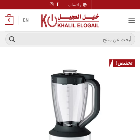
خطي
واتساب
لمحتوى
0
EN
البحث
عن:
تخفيض!