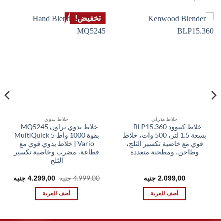
تخفيض!
خلاط منزلي
خلاط يدوي
خلاط كينوود BLP15.360 –
خلاط يدوي براون MQ5245 –
بسعة 1.5 لتر، 500 وات، خلاط
بقوة 1000 واط MultiQuick 5
قوي مع خاصية تكسير الثلج،
Vario | خلاط يدوي قوي مع
وطاحن، ومطحنة متعددة
قطاعة، مضرب وخاصية تكسير
الثلج
السعر
السعر
4.999,00
جنيه
2.099,00
جنيه
4.299,00
جنيه
الأصلي
الحال
هو:
هو:
أضف للعربة
أضف للعربة
00 EGP.
4.999,00 EGP.