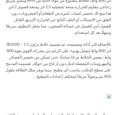
لتر 800 واط. الخلاط مصنوع من مواد خالية من BPA ويتميز بإبريق
زجاجي مقاوم للحرارة بسعة تشغيلية 1.5 لتر وسعة قصوى 2 لتر.
هذا يتيح لك تحضير كميات كبيرة من الطعام أو المشروبات دون
القلق من الانسكاب أو التلف الناتج عن الحرارة. الإبريق القابل
للفصل آمن للغسل في غسالة الصحون، مما يجعل التنظيف سريعًا
وسهلًا بعد كل استخدام.
بالإضافة إلى أدائه وتصميمه، تم تصميم خلاط براون JB3100 – 1.5
لتر 800 واط ليعمل بهدوء. على الرغم من محركه القوي بقوة 800
واط، يضمن الخلاط مزجًا صامتًا، حتى تتمكن من تحضير العصائر
والمهروسات المفضلة لديك دون إزعاج من حولك. تصميمه المدمج
على سطح المكتب يناسب أي مطبخ، بينما يوفر سلك الطاقة بطول
850 مم وصولاً مريحًا لمختلف إعدادات المطبخ.
من العصائر والميلك شيك إلى الشوربات، الصلصات، وسحق الثلج،