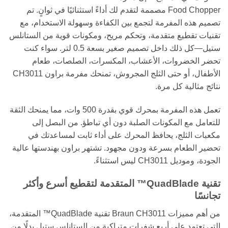
Food Chopper مصممة لتقدم لك أداءً استثنائيًا في ثوانٍ. تم
تصميم هذه المفرمة لتجمع بين الكفاءة وسهولة الاستخدام، مع
تقنيات تقطيع متقدمة، وتحكم مريح، ومكونات قوية من الستانلس
ستيل—كل ذلك داخل تصميم صغير بسعة 0.5 لتر. سواء كنت
تحضر الخضروات، الأعشاب، المكسرات، الصلصات، طعام
الأطفال، أو حتى الثلج المجروش، تمنحك مفرمة براون CH3011
نتائج مثالية كل مرة.
تعمل هذه المفرمة بمحرك قوي بقدرة 500 وات، مما يمنحك الثقة
للتعامل مع المكونات الصلبة دون أي تباطؤ. من البصل إلى
مكعبات الثلج، يحافظ المحرك على أداء ثابت لمساعدتك في
تحضير الطعام بسرعة ودون مجهود. تشتهر براون بهندستها عالية
الجودة، وموديل CH3011 ليس استثناءً.
تقنية QuadBlade™ المتقدمة لتقطيع أسرع وأكثر
تجانسًا
من أهم مميزات Braun CH3011 تقنية QuadBlade™ المتقدمة،
التي تعتمد على أربع شفرات متراكبة من الستانلس ستيل بدلًا من