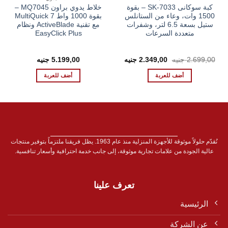
كبة سوكانى SK-7033 – بقوة
خلاط يدوي براون MQ7045 –
1500 وات، وعاء من الستانلس
بقوة 1000 واط MultiQuick 7
ستيل بسعة 6.5 لتر، وشفرات
مع تقنية ActiveBlade ونظام
متعددة السرعات
EasyClick Plus
السعر
السعر
2.699,00
جنيه
2.349,00
جنيه
5.199,00
جنيه
الأصلي
الحالي
هو:
هو:
أضف للعربة
أضف للعربة
2.349,00 EGP.
2.699,00 EGP.
نُقدّم حلولاً موثوقة للأجهزة المنزلية منذ عام 1963. يظل فريقنا ملتزماً بتوفير منتجات
عالية الجودة من علامات تجارية موثوقة، إلى جانب خدمة احترافية وأسعار تنافسية.
تعرف علينا
الرئيسية
عن الشركة