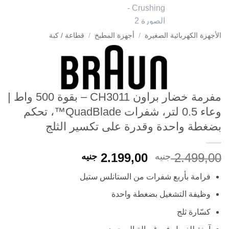
الأجهزة الكهربائية الصغيرة
/
أجهزة المطبخ
/
قطاعة / كبة
مفرمة خضار براون CH3011 – بقوة 500 واط |
وعاء 0.5 لتر، شفرات QuadBlade™، تحكم
بضغطة واحدة وقدرة على تكسير الثلج
السعر
السعر
2.199,00
2.499,00
جنيه
جنيه
الأصلي
الحالي
فرامة بأربع شفرات من الستانلس ستيل
هو:
هو:
2.199,00 EGP.
2.499,00 EGP.
وظيفة التشغيل بضغطة واحدة
كسّارة ثلج