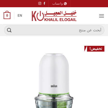
خطي
واتساب
لمحتوى
0
EN
البحث
عن:
تخفيض!