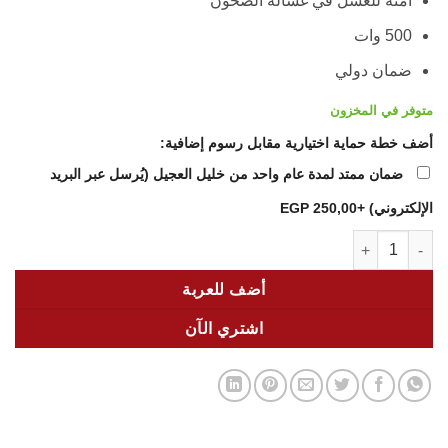
آمنة للغسل في غسالة الصحون
500 وات
ضمان دولي
متوفر في المخزون
أضف خطة حماية اختيارية مقابل رسوم إضافية:
ضمان ممتد لمدة عام واحد من خليل العجيل (يُرسل عبر البريد
الإلكتروني)
+250,00 EGP
كمية Braun Chopper CH3011 – 500W Mini Food Chopper | 0.5L Bowl, QuadBlade™, One-Push Control & Ice Crushing
أضف للعربة
اشتري الآن