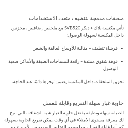
ملحقات مدمجة لتنظيف متعدد الاستخدامات
تأتي مكنسة بلاك + ديكر SVB520 مع ملحقين إضافيين، مخزنين
داخل المكنسة لسهولة الوصول:
فرشاة تنظيف – مثالية للأوساخ العالقة والشعر
فوهة شقوق ممتدة – رائعة للمساحات الضيقة والأماكن صعبة
الوصول
تخزين الملحقات داخل المكنسة يضمن توفرها دائمًا عند الحاجة.
حاوية غبار سهلة التفريغ وقابلة للغسل
الصيانة سهلة ونظيفة بفضل حاوية الغبار شبه الشفافة، التي تتيح
لك معرفة مستوى الامتلاء في أي وقت. يمكن تفريغ الحاوية بسهولة
كما أنها قابلة للغسل، مما يضمن التخلص السريع من الأوساخ مع