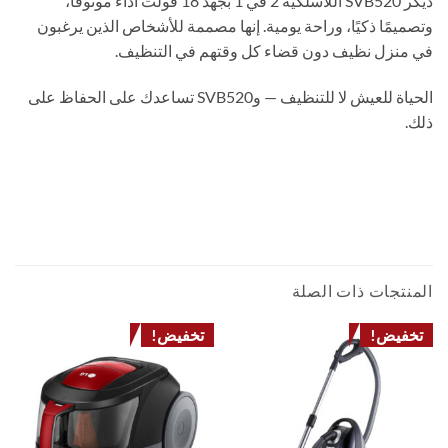
ديكر SVB520 اللاسلكية 2 في 1 بجهد 18 فولت أداءً موثوقًا،
وتصميمًا ذكيًا، وراحة يومية. إنها مصممة للأشخاص الذين يرغبون
في منزل نظيف دون قضاء كل وقتهم في التنظيف.
الحياة للعيش لا للتنظيف — وSVB520 تساعدك على الحفاظ على
ذلك.
مكنسة محمولة بلاك اند ديكر SVB520 بقوة 18 فولت، 2 في 1 (عصا ويد)، مزودة بفرشاة توربو
وفوهة أرضية بإضاءة LED
CORDLESS VACUUM ROBOT HANDHELD PORTABLE STICK HOME CLEANING
مكنسة كهربائية باجليس روبوت عصا ستيك محمولة لاسلكية تنظيف المنزل
المنتجات ذات الصلة
تخفيض!
تخفيض!