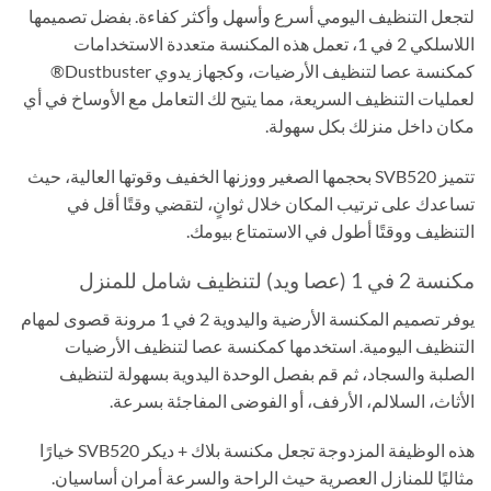
لتجعل التنظيف اليومي أسرع وأسهل وأكثر كفاءة. بفضل تصميمها
اللاسلكي 2 في 1، تعمل هذه المكنسة متعددة الاستخدامات
كمكنسة عصا لتنظيف الأرضيات، وكجهاز يدوي Dustbuster®
لعمليات التنظيف السريعة، مما يتيح لك التعامل مع الأوساخ في أي
مكان داخل منزلك بكل سهولة.
تتميز SVB520 بحجمها الصغير ووزنها الخفيف وقوتها العالية، حيث
تساعدك على ترتيب المكان خلال ثوانٍ، لتقضي وقتًا أقل في
التنظيف ووقتًا أطول في الاستمتاع بيومك.
مكنسة 2 في 1 (عصا ويد) لتنظيف شامل للمنزل
يوفر تصميم المكنسة الأرضية واليدوية 2 في 1 مرونة قصوى لمهام
التنظيف اليومية. استخدمها كمكنسة عصا لتنظيف الأرضيات
الصلبة والسجاد، ثم قم بفصل الوحدة اليدوية بسهولة لتنظيف
الأثاث، السلالم، الأرفف، أو الفوضى المفاجئة بسرعة.
هذه الوظيفة المزدوجة تجعل مكنسة بلاك + ديكر SVB520 خيارًا
مثاليًا للمنازل العصرية حيث الراحة والسرعة أمران أساسيان.