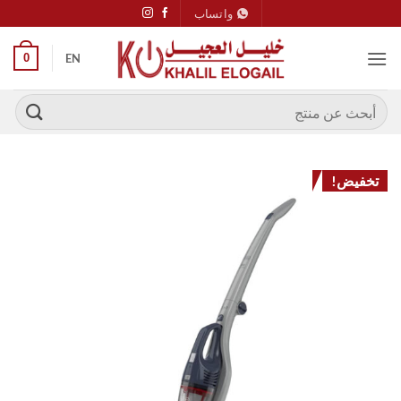
خطي
واتساب
لمحتوى
0
EN
البحث
عن:
تخفيض!