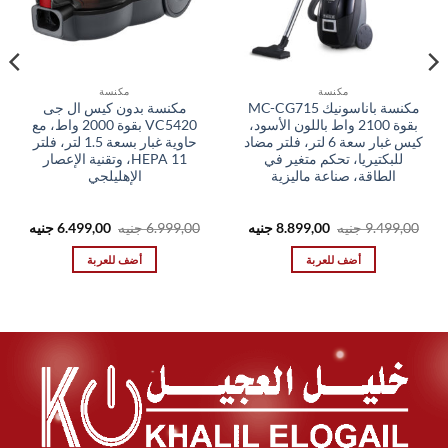
مكنسة
مكنسة
مكنسة باناسونيك MC-CG715
مكنسة بدون كيس ال جى
بقوة 2100 واط باللون الأسود،
VC5420 بقوة 2000 واط، مع
كيس غبار سعة 6 لتر، فلتر مضاد
حاوية غبار بسعة 1.5 لتر، فلتر
للبكتيريا، تحكم متغير في
HEPA 11، وتقنية الإعصار
الطاقة، صناعة ماليزية
الإهليلجي
السعر
السعر
السعر
السعر
9.499,00
جنيه
8.899,00
جنيه
6.999,00
جنيه
6.499,00
جنيه
الأصلي
الحالي
الأصلي
الحال
هو:
هو:
هو:
هو:
أضف للعربة
أضف للعربة
,00 EGP.
6.999,00 EGP.
8.899,00 EGP.
9.499,00 EGP.