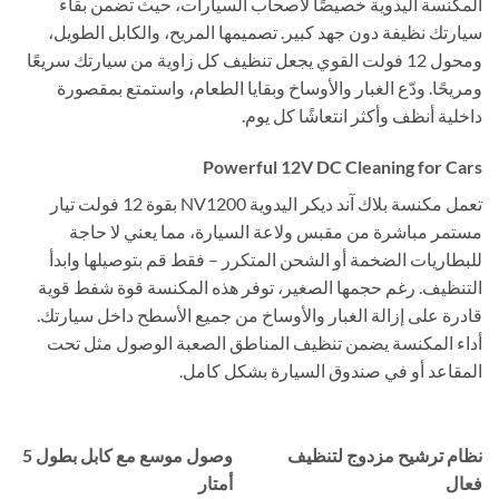
المكنسة اليدوية خصيصًا لأصحاب السيارات، حيث تضمن بقاء
سيارتك نظيفة دون جهد كبير. تصميمها المريح، والكابل الطويل،
ومحول 12 فولت القوي يجعل تنظيف كل زاوية من سيارتك سريعًا
ومريحًا. ودّع الغبار والأوساخ وبقايا الطعام، واستمتع بمقصورة
داخلية أنظف وأكثر انتعاشًا كل يوم.
Powerful 12V DC Cleaning for Cars
تعمل مكنسة بلاك آند ديكر اليدوية NV1200 بقوة 12 فولت تيار
مستمر مباشرة من مقبس ولاعة السيارة، مما يعني لا حاجة
للبطاريات الضخمة أو الشحن المتكرر – فقط قم بتوصيلها وابدأ
التنظيف. رغم حجمها الصغير، توفر هذه المكنسة قوة شفط قوية
قادرة على إزالة الغبار والأوساخ من جميع الأسطح داخل سيارتك.
أداء المكنسة يضمن تنظيف المناطق الصعبة الوصول مثل تحت
المقاعد أو في صندوق السيارة بشكل كامل.
نظام ترشيح مزدوج لتنظيف
وصول موسع مع كابل بطول 5
فعال
أمتار