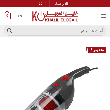
خطي
واتساب
لمحتوى
0
EN
البحث
عن:
تخفيض!