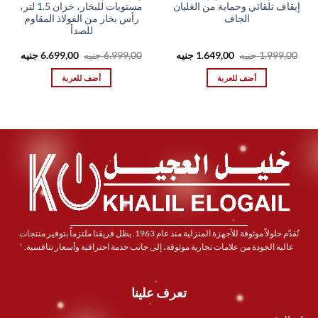
إيقاف تلقائي وحماية من الغليان
مستويات للبخار، خزان 1.5 لتر،
الجاف
رأس بخار من الفولاذ المقاوم
للصدأ
السعر
السعر
السعر
السعر
1.999,00
جنيه
1.649,00
جنيه
6.999,00
جنيه
6.699,00
جنيه
الأصلي
الحالي
الأصلي
الحال
هو:
هو:
هو:
هو:
أضف للعربة
أضف للعربة
,00 EGP.
6.999,00 EGP.
1.649,00 EGP.
1.999,00 EGP.
نُقدّم حلولاً موثوقة للأجهزة المنزلية منذ عام 1963. يظل فريقنا ملتزماً بتوفير منتجات
عالية الجودة من علامات تجارية موثوقة، إلى جانب خدمة احترافية وأسعار تنافسية.
تعرف علينا