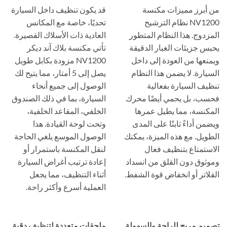
من أبرز مميزات مكنسة
قد يكون تنظيف داخل السيارة
NV1200 نظام الترشيح
تحديًا، خاصة مع المكانس
المزدوج. هذا النظام المتطور
العادية ذات الأسلاك القصيرة.
يحبس جزيئات الغبار الدقيقة
تأتي مكنسة بلاك آند ديكر
ويمنعها من العودة إلى داخل
NV1200 مزودة بكابل طويل
السيارة. لا يضمن هذا النظام
يصل إلى 5 أمتار، مما يتيح لك
تنظيف السيارة بفعالية
الوصول إلى جميع أنحاء
فحسب، بل يحمي أيضًا محرك
السيارة، بما في ذلك الصندوق
المكنسة، مما يطيل عمرها
الخلفي، المقاعد الخلفية،
ويضمن أداءً ثابتًا على المدى
وتحت لوحة القيادة. هذا
الطويل. مع هذه الميزة، يمكنك
الوصول الموسع يلغي الحاجة
الاستمتاع بتنظيف فعال
لنقل المكنسة باستمرار أو
وموثوق دون القلق من انسداد
إعادة ترتيب أغراض السيارة
الفلاتر أو انخفاض قوة الشفط.
أثناء التنظيف، مما يجعل
العملية أسرع وأكثر راحة.
تصميم مريح للراحة والسهولة
ملحقات متعددة لتنظيف دقيق