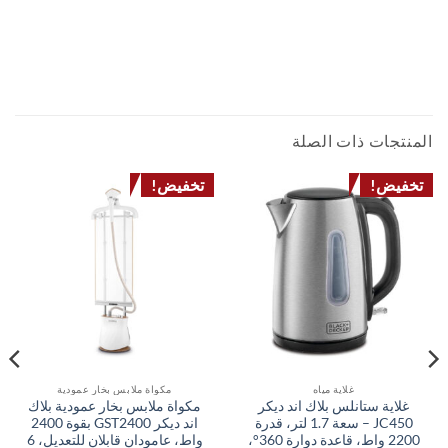
مكنسة محمولة بلاك اند ديكر NV1200 بقوة 12 فولت تيار مستمر، مكنسة يدوية للسيارة مع
نظام ترشيح مزدوج وطول كابل 5 أمتار
CORDLESS VACUUM ROBOT HANDHELD PORTABLE STICK HOME CLEANING
مكنسة كهربائية باجليس روبوت عصا ستيك محمولة لاسلكية تنظيف المنزل
المنتجات ذات الصلة
تخفيض!
تخفيض!
غلاية مياه
مكواة ملابس بخار عمودية
غلاية ستانلس بلاك اند ديكر
مكواة ملابس بخار عمودية بلاك
JC450 – سعة 1.7 لتر، قدرة
اند ديكر GST2400 بقوة 2400
2200 واط، قاعدة دوارة 360°،
واط، عامودان قابلان للتعديل، 6