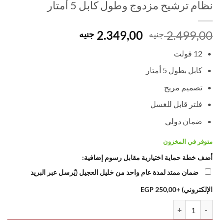
نظام ترشيح مزدوج وطول كابل 5 أمتار
السعر
السعر
2.349,00
2.499,00
جنيه
جنيه
الأصلي
الحالي
12 فولت
هو:
هو:
2.349,00 EGP.
2.499,00 EGP.
كابل بطول 5 أمتار
تصميم مريح
فلتر قابل للغسل
ضمان دولي
متوفر في المخزون
أضف خطة حماية اختيارية مقابل رسوم إضافية:
ضمان ممتد لمدة عام واحد من خليل العجيل (يُرسل عبر البريد
الإلكتروني)
+250,00 EGP
كمية Black and Decker Portable Vacuum Cleaner NV1200 – 12V DC Handheld Car Vacuum with Double Action Filtration & 5m Cable