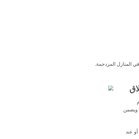
ي المنازل المزدحمة.
اق
م
ة ويضمن
أو عند