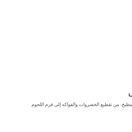
س
F لتلبية العديد من مهام المطبخ. من تقطيع الخضروات والفواكه إلى فرم اللحوم