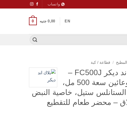
واتساب
0
EN
0,00
جنيه
المطبخ
/
قطاعة / كبة
مفرمة خضار بلاك اند ديكر FC500J –
بقوة 500 واط مع وعائين سعة 500 مل،
لستانلس ستيل، خاصية النبض
لاق – محضر طعام للتقطيع