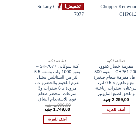
تخفيض!
تخفيض!
قطاعة / كبة
قطاعة / كبة
غلاية
مفرمة خضار كينوود
كبة سوكانى SK-7077 –
غلاية ديجيتال
CHP61.200 – بقوة 500
بقوة 1000 وات وسعة 5.5
ط، مفرمة طعام صغيرة
لتر من الستانلس ستيل
ق
مع وعاءين × 0.5 لتر،
لفرم اللحوم والخضروات،
رعتان، شفرات رباعية،
مزودة بـ 6 شفرات و3
تصميم مزد
وملحق لصنع المايونيز
سرعات، محضر طعام
999,00
السعر
799,00
قوي للاستخدام الشاق
2.299,00
جنيه
الأصلي
1.999,00
جنيه
هو:
أضف ل
السعر
السعر
1.749,00
جنيه
أضف للعربة
99,00 EGP.
الأصلي
الحالي
هو:
هو:
أضف للعربة
1.749,00 EGP.
1.999,00 EGP.