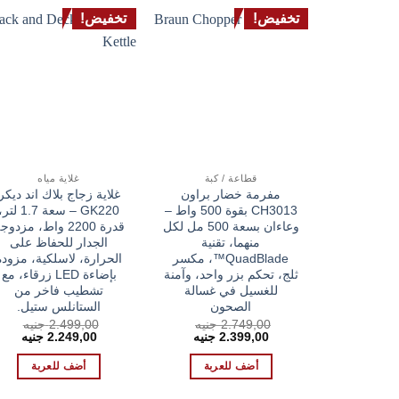
تخفيض!
تخفيض!
قطاعة / كبة
غلاية مياه
مفرمة خضار براون
غلاية زجاج بلاك اند ديكر
CH3013 بقوة 500 واط –
GK220 – سعة 1.7 لتر
وعاءان بسعة 500 مل لكل
قدرة 2200 واط، مزدوج
منهما، تقنية
الجدار للحفاظ على
QuadBlade™، مكسر
الحرارة، لاسلكية، مزودة
ثلج، تحكم بزر واحد، وآمنة
بإضاءة LED زرقاء، مع
للغسيل في غسالة
تشطيب فاخر من
الصحون
الستانلس ستيل.
2.749,00
جنيه
2.499,00
جنيه
السعر
السعر
السعر
السع
2.399,00
جنيه
2.249,00
جنيه
الأصلي
الحالي
الأصلي
الحا
هو:
هو:
هو:
هو:
أضف للعربة
أضف للعربة
0 EGP.
2.499,00 EGP.
2.399,00 EGP.
2.749,00 EGP.