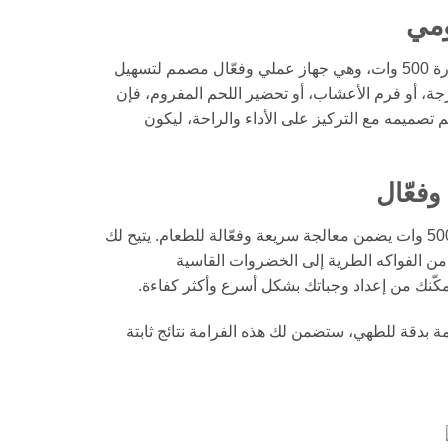
ومي
قم بتطوير مطبخك مع فرامة الطعام بلاك آند ديكر FC500J بقدرة 500 وات، وهي جهاز عملي وفعّال مصمم لتسهيل
ة، أو فرم الأعشاب، أو تحضير اللحم المفروم، فإن
م تصميمه مع التركيز على الأداء والراحة، ليكون
في قلب فرامة بلاك آند ديكر FC500J يوجد محرك قوي بقدرة 500 وات يضمن معالجة سريعة وفعّالة للطعام. يتيح لك
ن الفواكه الطرية إلى الخضروات القاسية
مكّنك من إعداد وجباتك بشكل أسرع وأكثر كفاءة.
 بدقة للطهي، ستضمن لك هذه الفرامة نتائج ثابتة