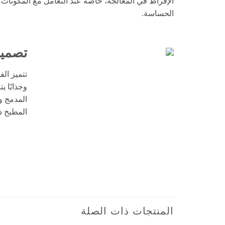
الإفراط في المعالجة، خاصة عند التعامل مع المكونات
الحساسة.
تصميم
تتميز الف
وجذابًا 
المدمج و
المطبخ د
مفرمة خضار بلاك اند ديكر FC500J – بقوة 500 واط مع وعائين سعة 500 مل، شفرات رباعية من الستانلس ستيل، خاصية النبض وقاعدة مانعة للانزلاق – محضر طعام للتقطيع والفرم والهرس
FOOD VEGETABLE CHOPPER فرامة مفرمة قطاعة خضار خضروات
المنتجات ذات الصلة