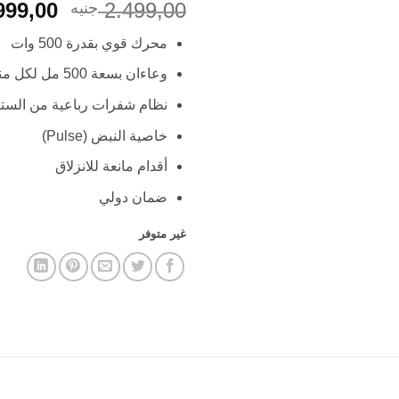
السعر
999,00
2.499,00
جنيه
الأصلي
محرك قوي بقدرة 500 وات
هو:
99,00 EGP.
وعاءان بسعة 500 مل لكل منهما
نظام شفرات رباعية من الست
خاصية النبض (Pulse)
أقدام مانعة للانزلاق
ضمان دولي
غير متوفر