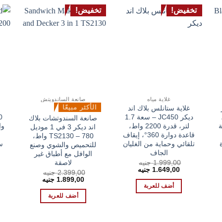
تخفيض!
تخفيض!
غلاية مياه
صانعة الساندويتش
الأكثر مبيعًا
غلاية ستانلس بلاك اند
،
ديكر JC450 – سعة 1.7
صانعة السندوتشات بلاك
ة
لتر، قدرة 2200 واط،
وا
اند ديكر 3 في 1 موديل
قاعدة دوارة 360°، إيقاف
TS2130 – 780 واط،
تلقائي وحماية من الغليان
س
للتحميص والشوي وصنع
الجاف
الوافل مع أطباق غير
لاصقة
1.999,00
جنيه
السعر
السعر
1.649,00
جنيه
2.399,00
جنيه
الأصلي
الحالي
السعر
السعر
1.899,00
جنيه
هو:
هو:
الأصلي
الحالي
أضف للعربة
ر
1.649,00 EGP.
1.999,00 EGP.
هو:
هو:
لي
أضف للعربة
1.899,00 EGP.
2.399,00 EGP.
2.249,0