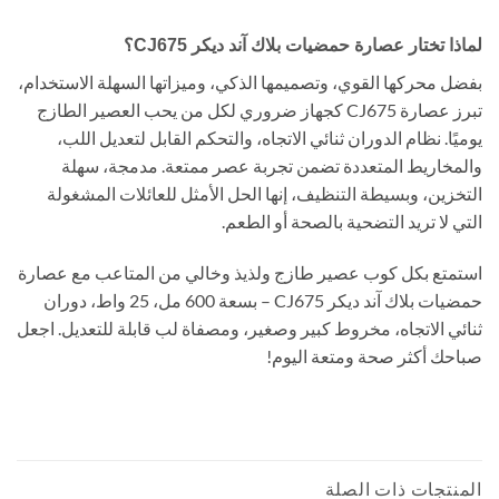
لماذا تختار عصارة حمضيات بلاك آند ديكر CJ675؟
بفضل محركها القوي، وتصميمها الذكي، وميزاتها السهلة الاستخدام،
تبرز عصارة CJ675 كجهاز ضروري لكل من يحب العصير الطازج
يوميًا. نظام الدوران ثنائي الاتجاه، والتحكم القابل لتعديل اللب،
والمخاريط المتعددة تضمن تجربة عصر ممتعة. مدمجة، سهلة
التخزين، وبسيطة التنظيف، إنها الحل الأمثل للعائلات المشغولة
التي لا تريد التضحية بالصحة أو الطعم.
استمتع بكل كوب عصير طازج ولذيذ وخالي من المتاعب مع عصارة
حمضيات بلاك آند ديكر CJ675 – بسعة 600 مل، 25 واط، دوران
ثنائي الاتجاه، مخروط كبير وصغير، ومصفاة لب قابلة للتعديل. اجعل
صباحك أكثر صحة ومتعة اليوم!
المنتجات ذات الصلة