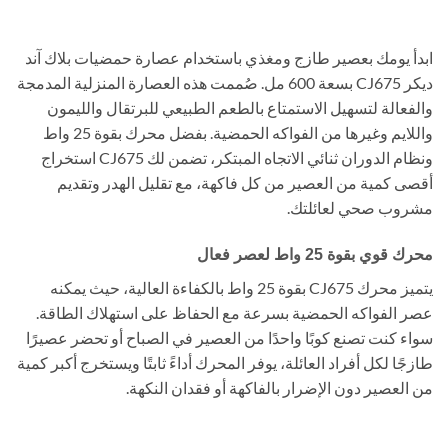
ابدأ يومك بعصير طازج ومغذي باستخدام عصارة حمضيات بلاك آند
ديكر CJ675 بسعة 600 مل. صُممت هذه العصارة المنزلية المدمجة
والفعالة لتسهيل الاستمتاع بالطعم الطبيعي للبرتقال والليمون
واللايم وغيرها من الفواكه الحمضية. بفضل محرك بقوة 25 واط
ونظام الدوران ثنائي الاتجاه المبتكر، تضمن لك CJ675 استخراج
أقصى كمية من العصير من كل فاكهة، مع تقليل الهدر وتقديم
مشروب صحي لعائلتك.
محرك قوي بقوة 25 واط لعصر فعال
يتميز محرك CJ675 بقوة 25 واط بالكفاءة العالية، حيث يمكنه
عصر الفواكه الحمضية بسرعة مع الحفاظ على استهلاك الطاقة.
سواء كنت تصنع كوبًا واحدًا من العصير في الصباح أو تحضر عصيرًا
طازجًا لكل أفراد العائلة، يوفر المحرك أداءً ثابتًا ويستخرج أكبر كمية
من العصير دون الإضرار بالفاكهة أو فقدان النكهة.