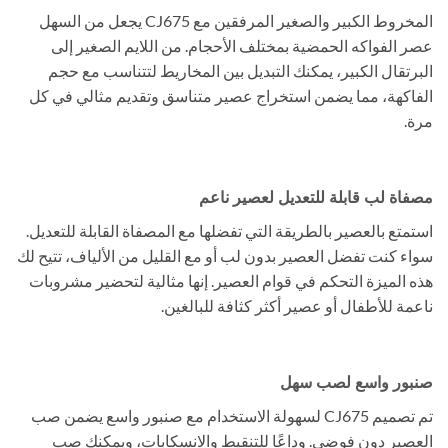
المخروط الكبير والصغير المرفقين مع CJ675 يجعل من السهل
عصر الفواكه الحمضية بمختلف الأحجام. من اللايم الصغير إلى
البرتقال الكبير، يمكنك التبديل بين المخاريط لتتناسب مع حجم
الفاكهة، مما يضمن استخراج عصير متناسق وتقديم مثالي في كل
مرة.
مصفاة لب قابلة للتعديل لعصير ناعم
استمتع بالعصير بالطريقة التي تفضلها مع المصفاة القابلة للتعديل.
سواء كنت تفضل العصير بدون لب أو مع القليل من الألياف، تتيح لك
هذه الميزة التحكم في قوام العصير. إنها مثالية لتحضير مشروبات
ناعمة للأطفال أو عصير أكثر كثافة للبالغين.
صنبور واسع لصب سهل
تم تصميم CJ675 لسهولة الاستخدام مع صنبور واسع يضمن صب
العصير دون فوضى. وداعًا للتنقيط والانسكابات، ويمكنك صب