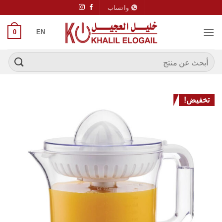
خطي
واتساب
لمحتوى
0
EN
البحث
عن:
تخفيض!