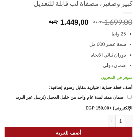
كبير وصغير، مصفاة لب قابلة للتعديل
1.699,00
السعر
السعر
جنيه
1.449,00
جنيه
الأصلي
الحالي
25 واط
هو:
هو:
1.449,00 EGP.
1.699,00 EGP.
سعة عصر 600 مل
دوران ثنائي الاتجاه
ضمان دولي
متوفر في المخزون
أضف خطة حماية اختيارية مقابل رسوم إضافية:
ضمان ممتد لمدة عام واحد من خليل العجيل (يُرسل عبر البريد
الإلكتروني)
+150,00 EGP
كمية Black and Decker Citrus Juicer CJ675 – 600ml, 25W, Two-Way Spin, Large & Small Cones, Adjustable Pulp Strainer
أضف للعربة