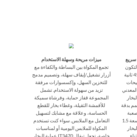
سريع
ميزات مريحة وسهلة الاستخدام
ت مكواة تيفال Pro Style لتكون
تجمع المكواة بين البساطة والكفاءة مع
عملية، حيث تسخن في غضون 45 ثانية
أزرار تشغيل/إيقاف سهلة، وتصميم مدمج
يحات
للتخزين السهل، وإكسسوارات مرفقة
المعدني
تزيد من سهولة الاستخدام. تشمل
بخار
المجموعة قفاز حماية، وفرشاة سميكة
مم بدقة
للأقمشة الثقيلة، وغطاء بخار للقطع
صعبة
الحساسة، وعلاقة مع مشابك لتسهيل
الوصول إليها. يوفر خزان المياه بسعة 1.5
التعامل مع الملابس. سواء كنت تستخدم
 من البخار
المكواة للملابس اليومية أو لمناسبات
ناء
خاصة، تجعل تيفال IT3470 عملية البخار