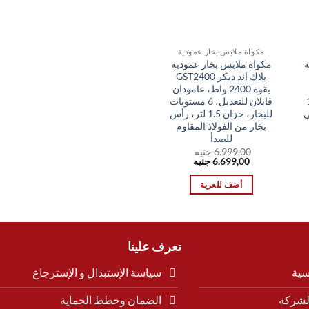
مكواة ملابس بخار عمودية
ة
مكواة ملابس بخار عمودية
بلاك اند ديكر GST2400
بقوة 2400 واط، عامودان
 1.8
قابلان للتعديل، 6 مستويات
ي
للبخار، خزان 1.5 لتر، رأس
بخار من الفولاذ المقاوم
للصدأ
6.999,00
جنيه
السعر
السعر
6.699,00
جنيه
الأصلي
الحالي
هو:
هو:
أضف للعربة
6.699,00 EGP.
6.999,00 EGP.
تعرف علينا
سية
سياسة الإستبدال و الإسترجاع
لشركة
الضمان وخطط الحماية