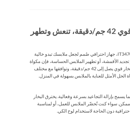
– Pro Style، إخراج بخار قوي 42 جم/دقيقة، تنعش وتطهر
ارتقِ بروتين العناية بملابسك مع مكواة البخار العمودية من تيفال IT3470، جهاز احترافي صُمم لجعل ملابسك تبدو خالية
و تجديد الأقمشة، أو تطهير الملابس الحساسة، فإن مكواة
تيفال Pro Style توفر نتائج رائعة في دقائق معدودة. بفضل إخراج بخار قوي يصل إلى 42 جم/دقيقة، وتوافقها مع مختلف
اة الحل الأمثل للعناية بالملابس بسهولة في المنزل.
IT3470 Pro بخارًا بكمية 42 جم/دقيقة، مما يسمح بإزالة التجاعيد بسرعة وفعالية. يخترق البخار
 ممكن. سواء كنت تُحضّر الملابس للعمل، أو لمناسبة
حترافية دون الحاجة لاستخدام لوح الكي.