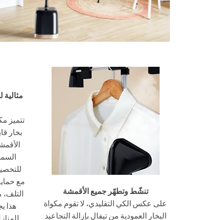
مثالية 
بخار قا
الأقمشة
السمي
للتخصيص
مع حماي
تنشّط وتطهّر جميع الأقمشة
التلف، م
على عكس الكي التقليدي، لا تقوم مكواة
هذا يج
البخار العمودية من تيفال بإزالة التجاعيد
للمناز