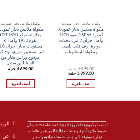
مكواة ملابس بخار عمودية
مكواة ملابس بخار عمودية
مكواة ملابس بخار عمودية
مكواة ملابس بخار عمودي
كينوود GSP65 بقوة 1500
بلاك اند ديكر GST1820
واط | خزان 2 لتر، عجلات
بقوة 1950 واط | 6
دوارة، رف قابل للطي
مستويات بخار، خزان
ومكواة للبنطلونات
لتر، تسخين سريع، لوح ك
مزدوج ورأس بخار من
الستانلس ستيل
4.999,00
جنيه
4.699,00
جنيه
السعر
السعر
3.999,00
جنيه
الأصلي
الحالي
هو:
هو:
أضف للعربة
أضف للعربة
3.999,00 EGP.
4.999,00 EGP.
الرئي
نُقدّم حلولاً موثوقة للأجهزة المنزلية منذ عام 1963. يظل
فريقنا ملتزماً بتوفير منتجات عالية الجودة من علامات
عن ا
تجارية موثوقة، إلى جانب خدمة احترافية وأسعار