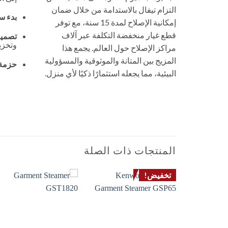
التزام تيفال بالاستدامة من خلال ضمان
بدء س
إمكانية الإصلاح لمدة 15 سنة، مع توفر
قطع غيار منخفضة التكلفة عبر آلاف
تصميم
وتخزي
مراكز الإصلاح حول العالم. يجمع هذا
المزيج بين المتانة والموثوقية والمسؤولية
حزمة 
البيئية، مما يجعله استثمارًا ذكيًا لأي منزل.
مكواة ملابس بخار عمودية تيفال IT3470 بقوة 2000 واط، مكواة بخار احترافية بإخراج بخار قوي 42 جرام/دقيقة، تنعش وتعقم جميع أنواع الأقمشة
CLOTHES STAND VERTICAL STEAMER HANDHELD FABRIC TRAVEL مكواة و بخار كي ملابس بخار استاند عمود ستائر العمودية يدوي يدوى
المنتجات ذات الصلة
تخفيض!