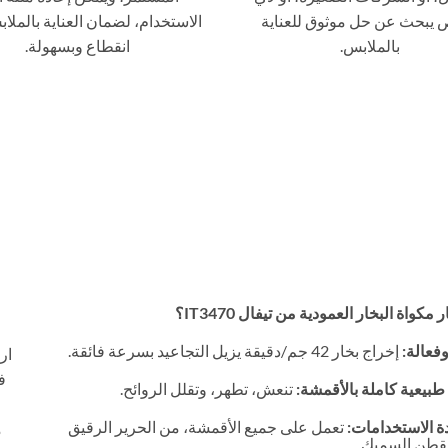
بحث عن حل موثوق للعناية
الاستخدام، لضمان العناية بالملا
بالملابس.
انقطاع وبسهولة.
 مكواة البخار العمودية من تيفال IT3470؟
وفعالة:
إخراج بخار 42 جم/دقيقة يزيل التجاعيد بسرعة فائقة.
ار
 طبيعية كاملة بالأقمشة:
تنعش، تطهر، وتقلل الروائح.
ة الاستخدامات:
تعمل على جميع الأقمشة، من الحرير الرقيق
م
لقطن السميك.