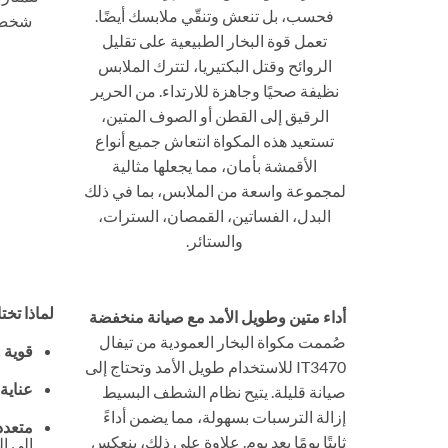
فحسب، بل تنعش وتنقّي ملابسك أيضًا.
شخص ي
تعمل قوة البخار الطبيعية على تقليل
الروائح وقتل البكتيريا، لتترك الملابس
نظيفة صحيًا وجاهزة للارتداء. من الحرير
الرقيق إلى القطن أو الصوف المتين،
تستعيد هذه المكواة انتعاش جميع أنواع
الأقمشة بأمان، مما يجعلها مثالية
لمجموعة واسعة من الملابس، بما في ذلك
البدل، الفساتين، القمصان، السترات،
والستائر.
لماذا تختار
أداء متين وطويل الأمد مع صيانة منخفضة
صُممت مكواة البخار العمودية من تيفال
قوية 
IT3470 للاستخدام طويل الأمد وتحتاج إلى
عناية
صيانة قليلة. يتيح نظام الشطف البسيط
إزالة الترسبات بسهولة، مما يضمن أداءً
متعدد
ثابتًا يومًا بعد يوم. علاوة على ذلك، ينعكس
إلى ا