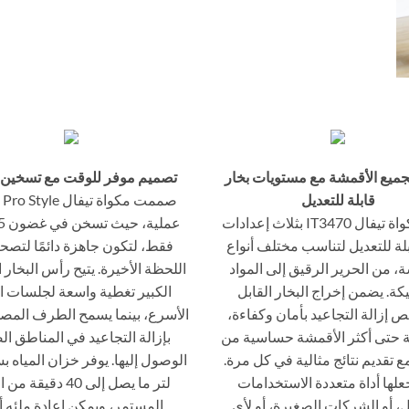
لجميع الأقمشة مع مستويات بخار
تصميم موفر للوقت مع تسخين 
قابلة للتعديل
صمم
تتميز مكواة تيفال IT3470 بثلاث إعدادات
بلة للتعديل لتناسب مختلف أنواع
فقط، لتكون جاهزة دائمًا لتصح
، من الحرير الرقيق إلى المواد
اللحظة الأخيرة. يتيح رأس البخار 
كة. يضمن إخراج البخار القابل
الكبير تغطية واسعة لجلسات ال
 إزالة التجاعيد بأمان وكفاءة،
الأسرع، بينما يسمح الطرف المص
ة حتى أكثر الأقمشة حساسية من
بإزالة التجاعيد في المناطق ال
ع تقديم نتائج مثالية في كل مرة.
علها أداة متعددة الاستخدامات
لتر ما يصل إلى 40 دقيقة
ل، أو الشركات الصغيرة، أو لأي
المستمر، ويمكن إعادة ملئه أث