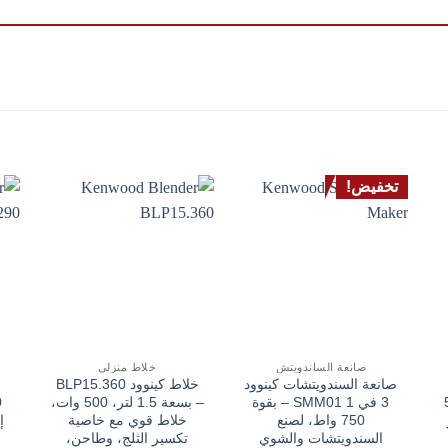
تخفيض!
صانعة الساندويتش
خلاط منزلي
صانعة السندويتشات كينوود
خلاط كينوود BLP15.360
500
3 في 1 SMM01 – بقوة
– بسعة 1.5 لتر، 500 وات،
750 واط، لصنع
خلاط قوي مع خاصية
السندويتشات والشوي
تكسير الثلج، وطاحن،