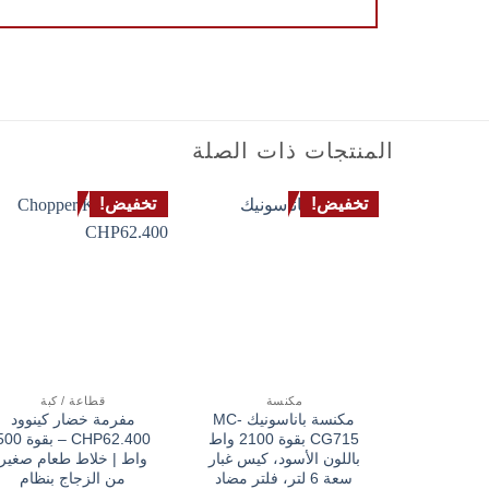
المنتجات ذات الصلة
تخفيض!
تخفيض!
مكنسة
قطاعة / كبة
مكنسة باناسونيك MC-
مفرمة خضار كينوود
CG715 بقوة 2100 واط
CHP62.400 – بقوة 
باللون الأسود، كيس غبار
واط | خلاط طعام صغير
سعة 6 لتر، فلتر مضاد
من الزجاج بنظام