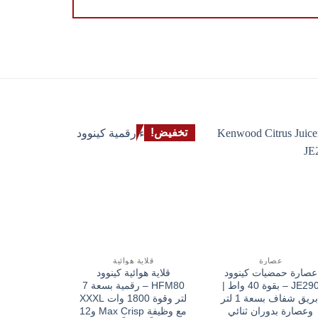
تخفيض!
تخفيض!
عصارة
قلاية هوائية
مكواة ملابس
عصارة حمضيات كينوود
قلاية هوائية كينوود
مكواة ملابس
JE290 – بقوة 40 واط |
HFM80 – رقمية بسعة 7
إبريق شفاف بسعة 1 لتر
لتر وقوة 1800 وات XXXL
وعصارة بدوران ثنائي
مع وظيفة Max Crisp و12
دوارة، رف