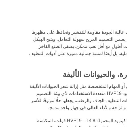
نوود HVP19 من مواد عالية الجودة مقاومة للتقشير وتحافظ على مظهرها
 يضمن التصميم المريح سهولة التعامل، ويتيح الهيكل
ات أطول مع أقل تعب ممكن. يضفي الصنع الفاخر
ة، بل أيضًا لمسة جمالية مميزة على أدوات التنظيف
ة، والحيوانات الأليفة
و المهام المتخصصة مثل إزالة شعر الحيوانات الأليفة
أو تنظيف داخل السيارة، تعد كينوود HVP19 متعددة الاستخدامات لأي بيئة. التصميم
 التنظيف الجاف والرطب، يجعلها حلًا موثوقًا للأسر
الراحة والأداء العالي في جهاز واحد مدمج.
اختبر التنظيف السهل مع مكنسة كينوود المحمولة HVP19 – 14.8 فولت، المكنسة