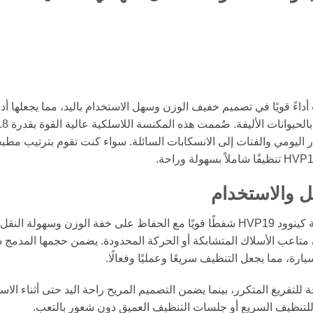
ة كينوود المحمولة HVP19 – 14.8 فولت أداءً قويًا في تصميم خفيف الوزن وسهل الاستخدام باليد، مما يجعلها أد
أساسية لتنظيف فعال في المنزل، السيارة، والعناي
 اليومي والفتات إلى الانسكابات السائلة. سواء كنت تقوم بترتيب مطب
ل والاستخدام
مزودة بتقنية متقدمة بقدرة 14.8 فولت، توفر مكنسة كينوود HVP19 شفطًا قويًا مع الحفاظ على خفة الوزن وسهولة ال
ن متاعب الأسلاك المتشابكة أو الحركة المحدودة. يضمن حجمها المدمج 
ة، مما يجعل التنظيف سريعًا وعمليًا وفعالًا.
للتفريغ المتكرر، بينما يضمن التصميم المريح راحة اليد حتى أثناء الاس
للتنظيف السريع أو جلسات التنظيف العميق دون شعور بالتعب.