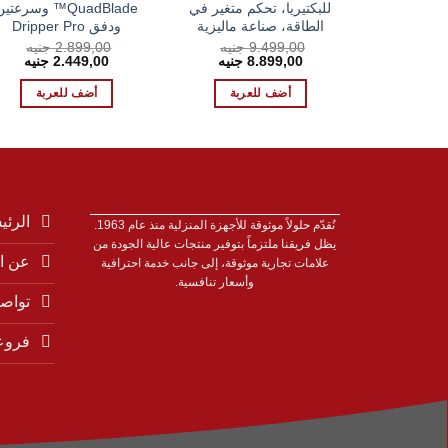
للبكتيريا، تحكم متغير في
QuadBlade™ وسرعتي
الطاقة، صناعة ماليزية
ودفق Dripper Pro
9.499,00
جنيه
2.899,00
جنيه
السعر
السعر
السعر
السع
8.899,00
جنيه
2.449,00
جنيه
الأصلي
الحالي
الأصلي
الحال
هو:
هو:
هو:
هو:
أضف للعربة
أضف للعربة
0 EGP.
2.899,00 EGP.
8.899,00 EGP.
9.499,00 EGP.
الرئي
نُقدّم حلولاً موثوقة للأجهزة المنزلية منذ عام 1963.
يظل فريقنا ملتزماً بتوفير منتجات عالية الجودة من
عن ا
علامات تجارية موثوقة، إلى جانب خدمة احترافية
وأسعار تنافسية.
تواصل
فروع