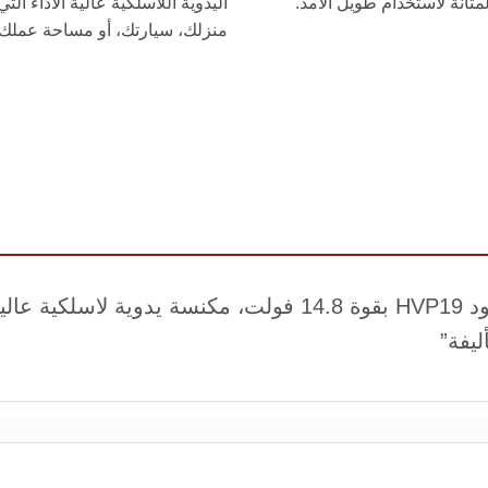
لمتانة لاستخدام طويل الأمد.
اليدوية اللاسلكية عالية الأداء ا
منزلك، سيارتك، أو مساحة عملك.
كن أول من يقيم “مكنسة محمولة كينوود HVP19 بقوة 14.8 فو
أليفة”