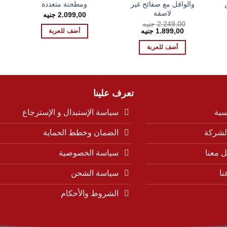
ن
والوافل مع صفائح غير
ومطحنة متعددة
لاصقة
2.099,00
جنيه
2.249,00
جنيه
ر
السعر
السعر
1.899,00
جنيه
أضف للعربة
ي
الأصلي
الحالي
هو:
هو:
أضف للعربة
1.899,00 EGP.
2.249,00 EGP.
2.449,0
تعرف علينا
سية
سياسة الإستبدال و الإسترجاع
لشركة
الضمان وخطط الحماية
 معنا
سياسة الخصوصية
نا
سياسة الشحن
الشروط والأحكام