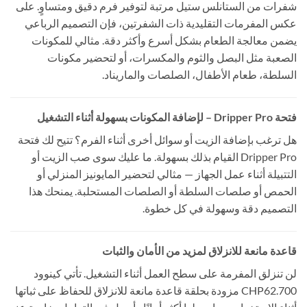
شفرات من الستانلس ستيل مرتبة لتوفير فرم دقيق ومتساوٍ. على
عكس المفرمات التقليدية ذات الشفرتين، فإن التصميم الرباعي
يضمن معالجة الطعام بشكل أسرع وأكثر دقة. مثالي للمكونات
الصعبة مثل البصل والثوم والمكسرات، أو لتحضير مكونات
السلطة، طعام الأطفال، الصلصات والماريناد.
فتحة Dripper Pro – لإضافة المكونات بسهولة أثناء التشغيل
هل ترغب بإضافة الزيت أو سوائل أخرى أثناء الفرم؟ تتيح لك فتحة
Dripper Pro القيام بذلك بسهولة. ما عليك سوى صب الزيت أو
التتبيلة أثناء عمل الجهاز — مثالي لتحضير المايونيز المنزلي أو
الحمص أو صلصات السلطة أو الصلصات المستحلبة. يمنحك هذا
التصميم دقة وسهولة في كل خطوة.
قاعدة مانعة للانزلاق لمزيد من الأمان والثبات
لن تنزلق المفرمة على سطح العمل أثناء التشغيل. تأتي كينوود
CHP62.700 مزودة بحلقة قاعدة مانعة للانزلاق للحفاظ على ثباتها