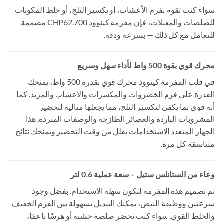
سواء كنت تقوم بفرم الأعشاب، أو تكسير الثلج، أو خلط المكونات
للصلصات والمقبلات، فإن مفرمة كينوود CHP62.700 مصممة
للتعامل مع كل ذلك — بسرعة ودقة.
محرك قوي بقوة 500 واط لأداء سهل وسريع
في قلب المفرمة كينوود محرك قوي بقدرة 500 واط، يمنحك
القدرة على فرم الخضروات والمكسرات والأعشاب والمزيد. كما
أنه قوي بما يكفي لتكسير الثلج، مما يجعلها مثالية لتحضير
المشروبات الباردة والعصائر الطازجة والوصفات المبردة. هذا
الجهاز المتعدد الاستخدامات يقلل من وقت التحضير ويمنحك نتائج
متناسقة كل مرة.
وعاء من الستانلس ستيل – سعة عملية 0.6 لتر
تم تصميم هذه المفرمة لتكون سهلة الاستخدام. بفضل وجود
سرعتين ووظيفة النبض، يمكنك التبديل بسهولة بين الفرم الخفيف
والخلط القوي. سواء كنت تحضر صلصة خشنة أو هرسًا ناعمًا،