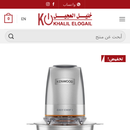
خطي
واتساب
لمحتوى
0
EN
البحث
عن:
تخفيض!