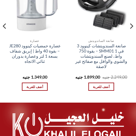
صانعة الساندويتش
عصارة
صانعة السندويتشات كينوود 3
عصارة حمضيات كينوود JE280
في 1 SMM01 – بقوة 750
– بقوة 40 واط | إبريق شفاف
واط، لصنع السندويتشات
بسعة 1 لتر وعصارة بدوران
والشوي والوافل مع صفائح غير
ثنائي الاتجاه
لاصقة
السعر
السعر
2.249,00
جنيه
1.899,00
جنيه
1.349,00
جنيه
الأصلي
الحالي
هو:
هو:
أضف للعربة
أضف للعربة
1.899,00 EGP.
2.249,00 EGP.