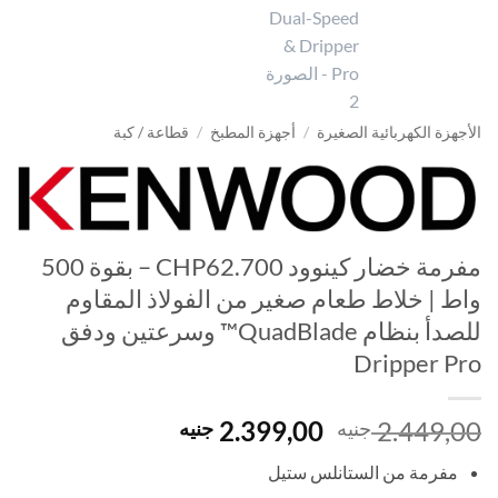
الأجهزة الكهربائية الصغيرة
/
أجهزة المطبخ
/
قطاعة / كبة
مفرمة خضار كينوود CHP62.700 – بقوة 500
واط | خلاط طعام صغير من الفولاذ المقاوم
للصدأ بنظام QuadBlade™ وسرعتين ودفق
Dripper Pro
السعر
السعر
2.399,00
2.449,00
جنيه
جنيه
الأصلي
الحالي
مفرمة من الستانلس ستيل
هو:
هو: