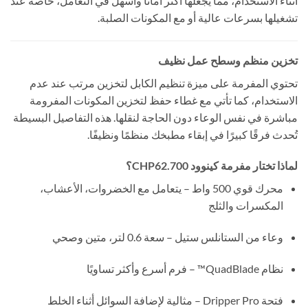
أثناء الاستخدام، مما يجعلها أكثر أمانًا وأسهل في التعامل، خاصة عند
تشغيلها بسرعات عالية أو مع المكونات الصلبة.
تخزين منظم وسطح عمل نظيف
تحتوي المفرمة على ميزة تنظيم الكابل لتخزين مرتب عند عدم
الاستخدام، كما تأتي مع غطاء حفظ لتخزين المكونات المفرومة
مباشرة في نفس الوعاء دون الحاجة لنقلها. هذه التفاصيل البسيطة
تُحدث فرقًا كبيرًا في إبقاء مطبخك منظمًا ونظيفًا.
لماذا تختار مفرمة كينوود CHP62.700؟
محرك قوي 500 واط – يتعامل مع الخضروات، الأعشاب،
المكسرات والثلج
وعاء من الستانلس ستيل – سعة 0.6 لتر، متين وصحي
نظام QuadBlade™ – فرم أسرع وأكثر تساويًا
فتحة Dripper Pro – مثالية لإضافة السوائل أثناء الخلط