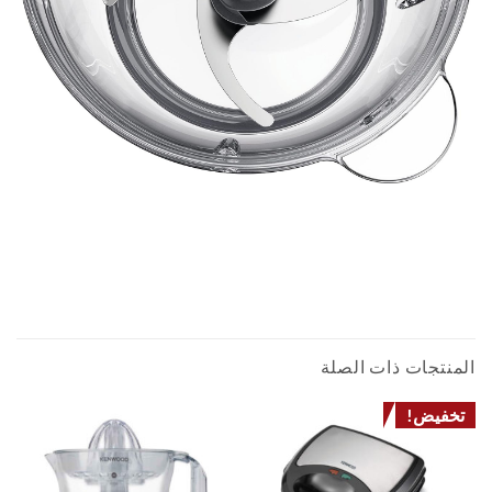
مفرمة خضار كينوود CHP62.700 بسعة 0.6 لتر 500 وات
FOOD VEGETABLE CHOPPER فرامة مفرمة قطاعة خضار خضروات
المنتجات ذات الصلة
تخفيض!