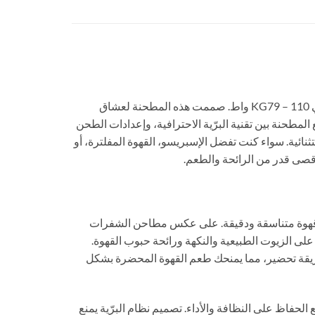
اكتشف تجربة القهوة المثالية في المنزل مع مطحنة قهوة ديلونجي KG79 – 110 واط. صممت هذه المطحنة لعشاق
مطحنة بين تقنية البرّية الاحترافية، وإعدادات الطحن
ائية. سواء كنت تفضل الإسبريسو، القهوة المفلترة، أو
ضمن حبوب قهوة متناسقة ودقيقة. على عكس مطاحن الشفرات
 على الزيوت الطبيعية والنكهة ورائحة حبوب القهوة.
ريقة تحضير، مما يمنحك طعم القهوة المحضرة بشكل
ع الحفاظ على النظافة والأداء. تصميم نظام البرّية يمنع