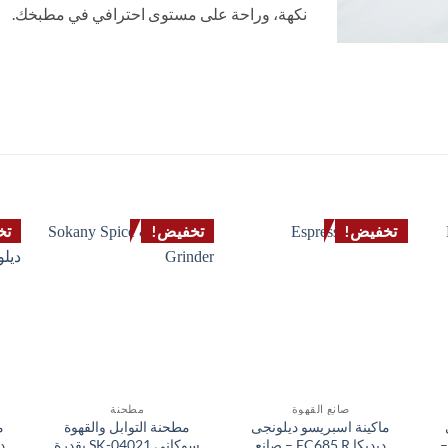
نكهة، وراحة على مستوى احترافي في مطبخك.
تخفيض!
تخفيض!
تخ
صانع القهوة
مطحنة
ماكينة اسبريسو ديلونجى
مطحنة التوابل والقهوة
م
 مل –
ديديكا EC685.R – صانع
سوكانى SK-04021 بقدرة