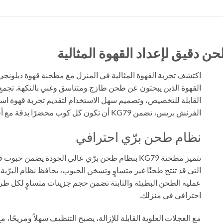
ن دقيق لإعداد القهوة المثالية
القهوة الذين يبحثون عن طحن طازج ومتناسق وغني بالنكهة. تجمع ال
القابلة للتخصيص، وتصميم سهل الاستخدام لتقديم تجربة قهوة استثن
الفرنش بريس، تضمن KG79 أن تكون كل كوب محضرًا بدقة مع أقصى قدر من الرائحة والطعم.
نظام طحن برّي احترافي
تتميز مطحنة KG79 بنظام طحن برّي عالي الجودة ي
التي قد تنتج طحنًا غير متساوٍ وتسخن الحبوب، يحافظ نظام البرّية
عملية الطحن البطيئة والثابتة تضمن حجم جزيئات متساوٍ لكل ط
احترافي في منزلك.
مع العجلات العلوية القابلة للإزالة، يصبح التنظيف سهلاً ومريحًا، م