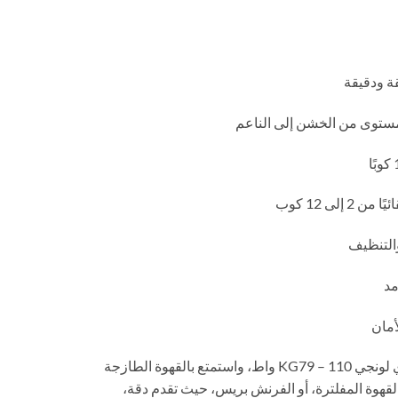
ة ودقيقة
لى 12 كوب
والتنظيف
أمان
ارتقِ بتجربة القهوة الخاصة بك مع مطحنة قهوة دي لونجي KG79 – 110 واط، واستمتع بالقهوة الطازجة
لقهوة المفلترة، أو الفرنش بريس، حيث تقدم دقة،