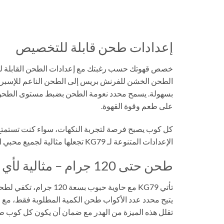
إعدادات طحن قابلة للتخصيص
الطحن الخشن للفرنش بريس إلى الطحن الناعم للإسبر
بسهولة. يسمح محدد نعومة الطحن بضبط مستوى الطحن و
على طعم وقوة القهوة.
كل كوب يصبح فرصة لتجربة النكهات، سواء كنت تستمتع با
الإعدادات المتنوعة لـ KG79 تجعلها مثالية لجميع محبي القهوة، من المبتدئين إلى المحترفين.
طحن حتى 120 جرام – مثالية لأي مناسبة
يتيح محدد عدد الأكواب طحن الكمية المطلوبة فقط، مع ا
تقلل هذه الميزة من الهدر مع ضمان أن يكون كل كوب طازج