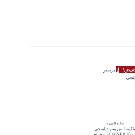
فيض!
صانع القهوة
اكينة اسبريسو ديلونجى
ديديكا EC685.BK – صانع