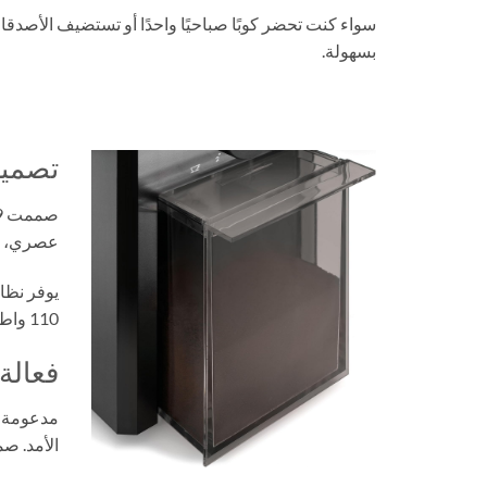
بسهولة.
تصميم
عصري، بي
يوفر نظام
110 واط وشفرات الفولاذ المقاوم للصدأ، تقدم KG79 أداءً موثوقًا، متانة، وأمانًا في تصميم مدمج واحد.
فعالة،
الأمد. ص