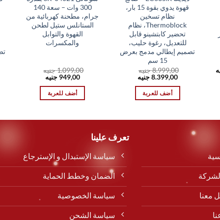
قهوة يدوي بقوة 15 بار،
300 وات – سعة 140
نظام تسخين
جرام، مطحنة كهربائية من
Thermoblock، نظام
الستانلس ستيل لطحن
تحضير كابتشينو قابل
القهوة والتوابل
للتعديل، رغوة حليب،
والمكسرات
تصميم إيطالي مدمج بعرض
تص
15 سم
السعر
ه
8.999,00
جنيه
1.099,00
جنيه
الحالي
السعر
السعر
السعر
السعر
8.399,00
جنيه
949,00
جنيه
هو:
الأصلي
الحالي
الأصلي
الحالي
649,00 EGP.
هو:
هو:
هو:
هو:
أضف للعربة
أضف للعربة
949,00 EGP.
1.099,00 EGP.
8.399,00 EGP.
8.999,00 EGP.
تعرف علينا
سية
سياسة الإستبدال و الإسترجاع
لشركة
الضمان وخطط الحماية
 معنا
سياسة الخصوصية
نا
سياسة الشحن