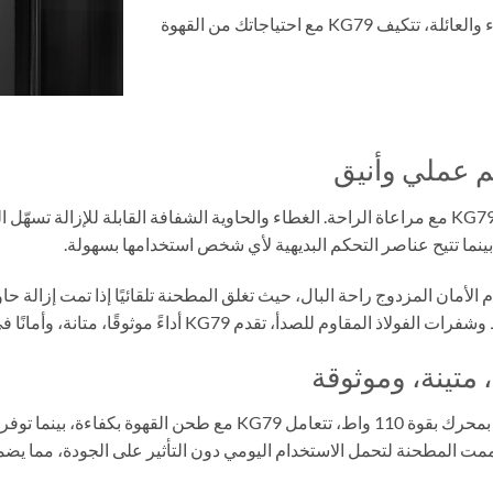
سواء كنت تحضر كوبًا صباحيًا واحدًا أو تستضيف الأصدقاء والعائلة، تتكيف KG79 مع احتياجاتك من القهوة
 عملي وأنيق
صممت KG79 مع مراعاة الراحة. الغطاء والحاوية الشفافة القابلة للإزالة تس
نما تتيح عناصر التحكم البديهية لأي شخص استخدامها بسهولة.
 الأمان المزدوج راحة البال، حيث تغلق المطحنة تلقائيًا إذا تمت إزالة 
 متينة، وموثوقة
مدعومة بمحرك بقوة 110 واط، تتعامل KG79 مع طحن ال
ممت المطحنة لتحمل الاستخدام اليومي دون التأثير على الجودة، مما يضم