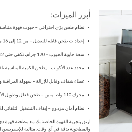
أبرز الميزات:
نظام طحن برّي احترافي – حبوب قهوة متناسق
إعدادات طحن قابلة للتعديل – من 12 إلى 16 مستوى من الخشن إلى الناعم
سعة حاوية الحبوب – 120 جرام، تكفي حتى 12 كوبًا
محدد عدد الأكواب – يطحن الكمية المناسبة تلقائيًا من 2 إ
غطاء شفاف وقابل للإزالة – سهولة المراقبة 
محرك 110 واط متين – طحن فعال وطويل الأمد
نظام أمان مزدوج – إيقاف التشغيل التلقائي لل
والمطحونة بدقة في أي وقت. مثالية للإسبريسو، ا