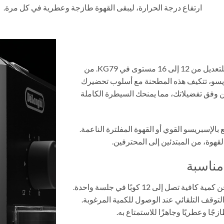
ارتفاع درجة الحرارة، ليبقى القهوة طازجة وعطرية في كل مرة.
خصص قهوتك حسب رغبتك مع إعدادات الطحن القابلة للتعديل من 12 إلى 16 مستوى في KG79. من
يسو، تتكيف هذه المطحنة مع أسلوب تحضيرك
فق تفضيلاتك، مما يمنحك السيطرة الكاملة
لإسبريسو القوي أو القهوة المفلترة الناعمة.
تأتي KG79 مع حاوية حبوب بسعة 120 جرام، تكفي لطحن كمية كافية تصل إلى 12 كوبًا في جلسة واحدة.
لتوقف التلقائي عند الوصول للكمية المرغوبة.
ًا وعطريًا وجاهزًا للاستمتاع به.