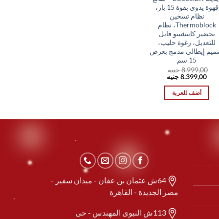
قهوة يدوي بقوة 15 بار،
نظام تسخين
Thermoblock، نظام
تحضير كابتشينو قابل
للتعديل، رغوة حليب،
ميم إيطالي مدمج بعرض
15 سم
8.999,00
جنيه
السعر
السعر
8.399,00
جنيه
الأصلي
الحالي
هو:
هو:
أضف للعربة
8.399,00 EGP.
8.999,00 EGP.
64ش عثمان بن عفان - ميدان سفير -
مصر الجديدة - القاهرة
113ش النبوى المهندس - حى