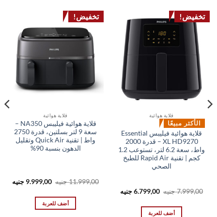
تخفيض!
تخفيض!
قلاية هوائية
قلاية هوائية
الأكثر مبيعًا
قلاية هوائية فيليبس NA350 –
سعة 9 لتر بسلتين، قدرة 2750
قلاية هوائية فيليبس Essential
واط | تقنية Quick Air وتقليل
XL HD9270 – قدرة 2000
الدهون بنسبة 90%
واط، سعة 6.2 لتر، تستوعب 1.2
كجم | تقنية Rapid Air للطبخ
الصحي
السعر
السع
11.999,00
جنيه
9.999,00
جنيه
الأصلي
الحال
السعر
السعر
7.999,00
جنيه
6.799,00
جنيه
هو:
هو:
الأصلي
الحالي
00 EGP.
11.999,00 EGP.
هو:
هو:
أضف للعربة
6.799,00 EGP.
7.999,00 EGP.
أضف للعربة