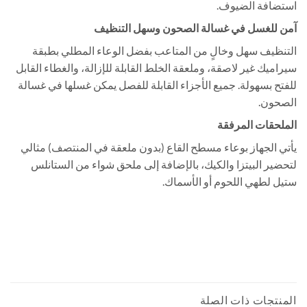
استضافة الضيوف.
آمن للغسل في غسالة الصحون وسهل التنظيف
التنظيف سهل وخالٍ من المتاعب بفضل الوعاء المطلي بطبقة
سيراميك غير لاصقة، وملعقة الخلط القابلة للإزالة، والغطاء القابل
للفتح بسهولة. جميع الأجزاء القابلة للفصل يمكن غسلها في غسالة
الصحون.
الملحقات المرفقة
يأتي الجهاز بوعاء مسطح القاع (بدون ملعقة في المنتصف) مثالي
لتحضير البيتزا والكيك، بالإضافة إلى ملحق شواء من الستانلس
ستيل لطهي اللحوم أو الأسماك.
قلاية هوائية ديلونجى FH1396 مالتي فراي إكسترا شيف بلس – بقوة 2200 واط، سعة 1.7
كجم، للشوي والقلي، بتقنية SHS دوبل برو للتسخين، مع لوحة تحكم رقمية
Air Fryer Airfryer Healthy fryer Oil free fryer Air Fryer Air Fryer Oven قلاية هوائية
اير فراير ايرفراير قلاية بدون زيت قلاية صحية صحيه مقلاة هوائية
المنتجات ذات الصلة