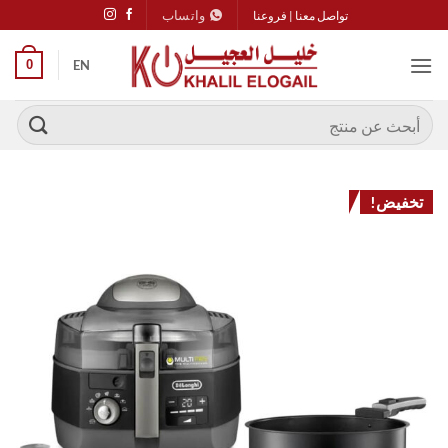
خطي
واتساب
تواصل معنا
|
فروعنا
لمحتوى
0
EN
البحث
عن:
تخفيض!