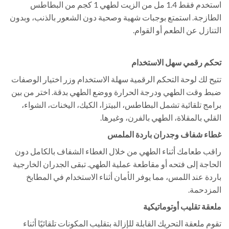
استخدم فقط 1.4 مل من الزيت لطهي 1 كجم من البطاطس
الطازجة. استمتع بوجبات شهية وصحية دون الشعور بالذنب، وبدون
التنازل عن الطعم أو القوام.
تحكم رقمي سهل الاستخدام
تتيح لك لوحة التحكم الرقمية سهلة الاستخدام وزر اختيار الوصفات
ضبط وقت الطهي ودرجة الحرارة ووضع الطهي بدقة. اختر من بين
برامج تلقائية تشمل البطاطس، البيتزا، الكيك، اليخنات، الشواء،
القلي بالمقلاة، الطهي بالفرن، وغيرها.
غطاء شفاف وجدران باردة الملمس
راقب طعامك أثناء الطهي من خلال الغطاء الشفاف بالكامل دون
الحاجة إلى فتحه أو مقاطعة عملية الطهي. تبقى الجدران الخارجية
باردة عند اللمس، مما يوفر الأمان أثناء الاستخدام في المطابخ
المزدحمة.
ملعقة تقليب أوتوماتيكية
تقوم ملعقة التحريك القابلة للإزالة بتقليب المكونات تلقائيًا أثناء