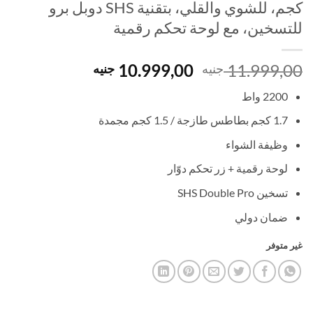
كجم، للشوي والقلي، بتقنية SHS دوبل برو
للتسخين، مع لوحة تحكم رقمية
السعر
السعر
10.999,00
11.999,00
جنيه
جنيه
الأصلي
الحالي
2200 واط
هو:
هو:
10.999,00 EGP.
11.999,00 EGP.
1.7 كجم بطاطس طازجة / 1.5 كجم مجمدة
وظيفة الشواء
لوحة رقمية + زر تحكم دوّار
تسخين SHS Double Pro
ضمان دولي
غير متوفر