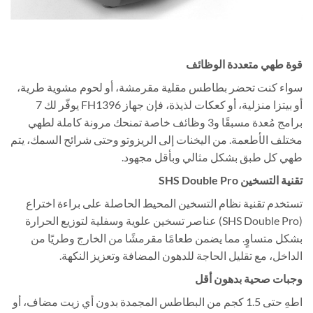
قوة طهي متعددة الوظائف
سواء كنت تحضر بطاطس مقلية مقرمشة، أو لحوم مشوية طرية،
أو بيتزا منزلية، أو كعكات لذيذة، فإن جهاز FH1396 يوفّر لك 7
برامج مُعدة مسبقًا و3 وظائف خاصة تمنحك مرونة كاملة لطهي
مختلف الأطعمة. من اليخنات إلى الريزوتو وحتى شرائح السمك، يتم
طهي كل طبق بشكل مثالي وبأقل مجهود.
تقنية التسخين SHS Double Pro
تستخدم تقنية نظام التسخين المحيط الحاصلة على براءة اختراع
(SHS Double Pro) عناصر تسخين علوية وسفلية لتوزيع الحرارة
بشكل متساوٍ. مما يضمن طعامًا مقرمشًا من الخارج وطريًا من
الداخل، مع تقليل الحاجة للدهون المضافة وتعزيز النكهة.
وجبات صحية بدهون أقل
اطهِ حتى 1.5 كجم من البطاطس المجمدة بدون أي زيت مضاف، أو