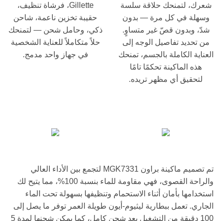
شعرك، لتمنحك حلاقة سلسة
Gillette، فرشاة تنظيف،
وسهلة في كل مرة — بدون
حقيبة تخزين ناعمة، شاحن
شدّ، وبدون قصّ غير متساوٍ.
ذكي، وحامل شحن — لتمنحك
من تحديد تفاصيل الوجه إلى
حلاً متكاملاً للعناية الشخصية
العناية الكاملة بالجسم، تمنحك
في جهاز واحد مدمج.
هذه الماكينة تحكمًا تامًا
لتحقيق أي مظهر تريده.
تم تصميم ماكينة براون MGK7331 لتجمع بين الأداء العالي
والراحة القصوى، فهي مقاومة للماء بنسبة 100%، مما يتيح لك
استخدامها بأمان أثناء الاستحمام وتنظيفها بسهولة تحت الماء
الجاري. تعمل ببطارية ليثيوم-أيون طويلة العمر توفر ما يصل إلى
100 دقيقة من التشغيل بعد شحن كامل، كما يمكن شحنها لمدة 5