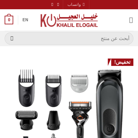
خطي
واتساب
لمحتوى
0
EN
البحث
عن:
تخفيض!