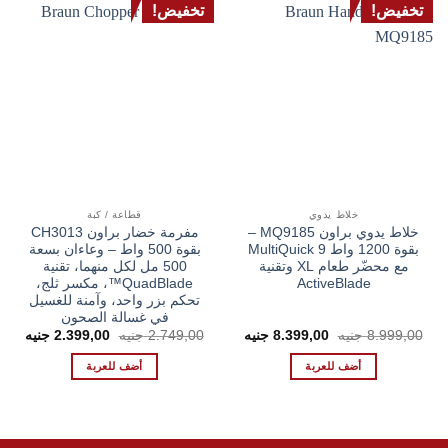
تخفيض!
تخفيض!
خلاط يدوي
قطاعة / كبة
خلاط يدوي براون MQ9185 –
مفرمة خضار براون CH3013
بقوة 1200 واط MultiQuick 9
بقوة 500 واط – وعاءان بسعة
مع محضّر طعام XL وتقنية
500 مل لكل منهما، تقنية
ActiveBlade
QuadBlade™، مكسر ثلج،
تحكم بزر واحد، وآمنة للغسيل
في غسالة الصحون
السعر
السعر
السعر
السع
8.999,00
جنيه
8.399,00
جنيه
2.749,00
جنيه
2.399,00
جنيه
الأصلي
الحالي
الأصلي
الحال
هو:
هو:
هو:
هو:
أضف للعربة
أضف للعربة
00 EGP.
2.749,00 EGP.
8.399,00 EGP.
8.999,00 EGP.