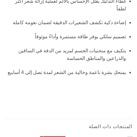
غطاء التدليك يقلل الإحساس بالألم لعملية إزالة شعر أكثر
لطفاً
إضاءة ذكية تكشف الشعيرات الدقيقة لضمان نعومة كاملة
تصميم سلكي يوفر طاقة مستمرة وأداءً موثوقاً
يتكيف مع منحنيات الجسم لمزيد من الدقة في الساقين
والذراعين والمناطق الحساسة
يمنحكِ بشرة ناعمة وخالية من الشعر لمدة تصل إلى 4 أسابيع
ماكينة ازالة شعر سيلكابيل 3 براون SE3000 – عدد 20 ملقط MicroGrip، ضوء ذكي،
غطاء تدليك، سلك كهربائي | صناعة ألمانية
آلة إزالة الشعرسيلك إبيل ابيل أو جهاز نزع الشعر ملاقيط
المنتجات ذات الصلة