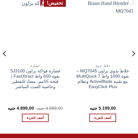
تخفيض!
خلاط يدوي
عصارة
خلاط يدوي براون MQ7045 –
عصارة فواكة براون SJ3100
بقوة 1000 واط MultiQuick 7
بقوة 600 واط FastXtract |
مع تقنية ActiveBlade ونظام
فتحة 55مم، مضاد للتقطير
EasyClick Plus
وخاصية الصب المباشر
السعر
السع
5.199,00
جنيه
4.999,00
جنيه
4.899,00
جنيه
الأصلي
الحال
هو:
هو:
أضف للعربة
أضف للعربة
00 EGP.
4.999,00 EGP.