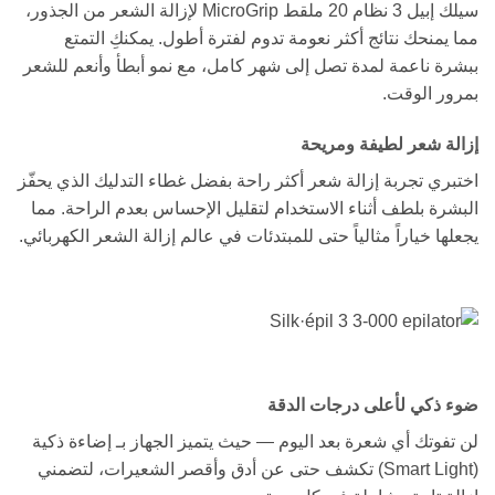
سيلك إبيل 3 نظام 20 ملقط MicroGrip لإزالة الشعر من الجذور،
مما يمنحك نتائج أكثر نعومة تدوم لفترة أطول. يمكنكِ التمتع
ببشرة ناعمة لمدة تصل إلى شهر كامل، مع نمو أبطأ وأنعم للشعر
بمرور الوقت.
إزالة شعر لطيفة ومريحة
اختبري تجربة إزالة شعر أكثر راحة بفضل غطاء التدليك الذي يحفّز
البشرة بلطف أثناء الاستخدام لتقليل الإحساس بعدم الراحة. مما
يجعلها خياراً مثالياً حتى للمبتدئات في عالم إزالة الشعر الكهربائي.
ضوء ذكي لأعلى درجات الدقة
لن تفوتك أي شعرة بعد اليوم — حيث يتميز الجهاز بـ إضاءة ذكية
(Smart Light) تكشف حتى عن أدق وأقصر الشعيرات، لتضمني