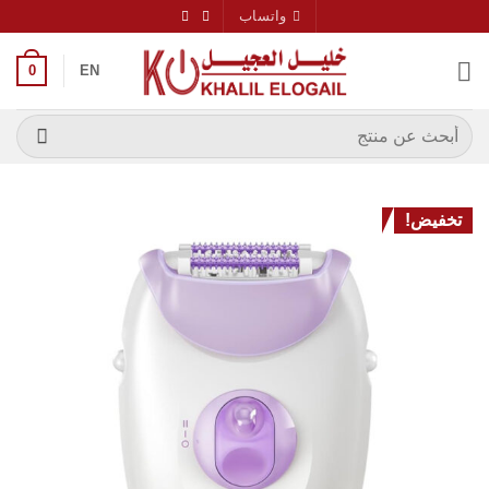
خطي
واتساب
لمحتوى
0
EN
البحث
عن:
تخفيض!