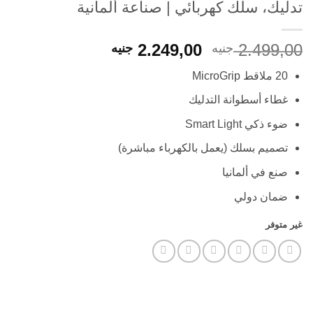
تدليك، سلك كهربائي | صناعة ألمانية
السعر
السعر
2.249,00
2.499,00
جنيه
جنيه
الأصلي
الحالي
20 ملاقط MicroGrip
هو:
هو:
2.249,00 EGP.
2.499,00 EGP.
غطاء أسطوانة التدليك
ضوء ذكي Smart Light
تصميم بسلك (يعمل بالكهرباء مباشرة)
صنع في ألمانيا
ضمان دولي
غير متوفر