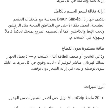
إزالة تامة وشاملة في كل مرة.
إزالة فعّالة لشعر الجسم بالكامل
يتكيف جهاز Braun Silk-épil 3 بسلاسة مع منحنيات الجسم
الطبيعية، ليعمل بكفاءة حتى في المناطق الصعبة مثل الركبتين
وتحت الإبط والكاحلين. كما أن تصميمه المريح يمنحك تحكماً كاملاً
وسهولة في الاستخدام.
طاقة مستمرة بدون انقطاع
ودّعي الشحن أو ضعف الطاقة أثناء الاستخدام — إذ يعمل الجهاز
بسلك كهربائي مباشر لتوفير أداء ثابت وقوي في كل مرة. ما عليك
سوى توصيله والبدء في إزالة الشعر دون توقف.
أبرز الميزات:
20 ملقط MicroGrip تزيل حتى أقصر الشعيرات من الجذور