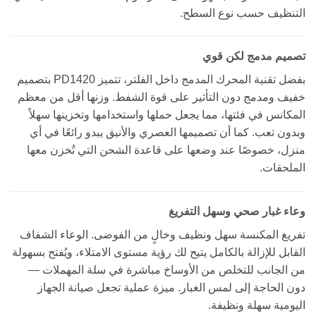
التنظيف حسب نوع السطح.
تصميم مدمج لكن قوي
بفضل تقنية المحرك المدمج داخل الفلتر، تتميز PD1420 بتصميم
خفيف ومدمج دون التأثير على قوة الشفط. وزنها أقل من معظم
المكانس في فئتها، مما يجعل حملها واستخدامها وتخزينها سهلاً
وبدون تعب. كما أن تصميمها العصري والأنيق يبدو رائعًا في أي
منزل، خصوصًا عند وضعها على قاعدة الشحن التي تُخزن معها
الملحقات.
وعاء غبار صحي وسهل التفريغ
تفريغ المكنسة سهل ونظيف وخالٍ من الفوضى. الوعاء الشفاف
القابل للإزالة بالكامل يتيح لك رؤية مستوى الامتلاء، ويُفتح بسهولة
من الجانب للتخلص من الأوساخ مباشرة في سلة المهملات —
دون الحاجة إلى لمس الغبار. ميزة عملية تجعل صيانة الجهاز
اليومية سهلة ونظيفة.