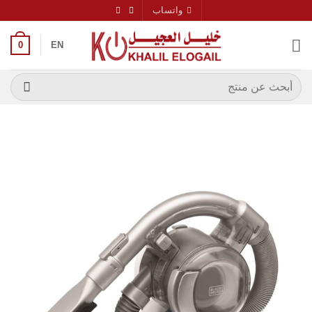
خطي
واتساب
لمحتوى
0
EN
البحث
عن: