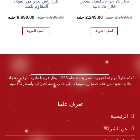
بخار 20 جرام/دقيقة، يسخن
لتر، رأس بخار من الفولاذ
خلال 35 ثانية
المقاوم للصدأ
السعر
السعر
السعر
السع
2.799,00
جنيه
2.249,00
جنيه
6.999,00
جنيه
6.699,00
جنيه
الأصلي
الحالي
الأصلي
الحال
هو:
هو:
هو:
هو:
00 EGP.
6.999,00 EGP.
2.249,00 EGP.
2.799,00 EGP.
أضف للعربة
أضف للعربة
نُقدّم حلولاً موثوقة للأجهزة المنزلية منذ عام 1963. يظل فريقنا ملتزماً بتوفير منتجات
عالية الجودة من علامات تجارية موثوقة، إلى جانب خدمة احترافية وأسعار تنافسية.
تعرف علينا
الرئيسية
عن الشركة