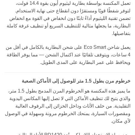
تعمل المكنسة بواسطة بطارية ليثيوم أيون بقوة 14.4 فولت،
لتوفر شفطًا قويًا ومستقرًا دون انقطاع حتى نهاية الاستخدام.
تضمن تقنية الليثيوم أداءً ثابتًا دون انخفاض في القوة مع انخفاض
البطارية، ما يجعلها مثالية للتنظيف السريع أو تنظيف غرفة كاملة
بتفاصيلها.
يعمل شاحن Eco Smart على شحن البطارية بالكامل في أقل من
4 ساعات، ويتوقف تلقائيًا عند اكتمال الشحن — مما يوفر الطاقة
ويحافظ على عمر البطارية على المدى الطويل.
خرطوم مرن بطول 1.5 متر للوصول إلى الأماكن الصعبة
ما يميز هذه المكنسة هو الخرطوم المرن المدمج بطول 1.5 متر،
والذي يتيح لك تنظيف الأماكن التي لا تصل إليها المكانس اليدوية
التقليدية. من خلف الأثاث وداخل الخزائن إلى الرفوف العالية
ومقصورات السيارة، يمنحك الخرطوم مرونة وسهولة في الوصول
لأي مكان.
مع سهولة الاستخدام اللاسلكي، تُعد PD1420 الأداة المثالية