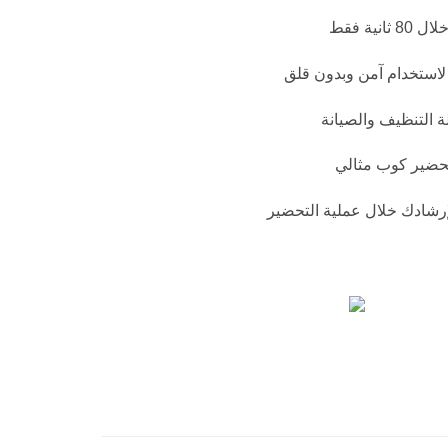
ية فقط
لاستخدام آمن وبدون قلق
 التنظيف والصيانة
حضير كوب مثالي
ESPRESSO AMERICA ماكينة إسبريسو امريكان الة تحضير الكابتشينو ماكينة اسبرسو منزلية، صانعة قهوة، ماكينة قهوة تركى بوش منزلية،