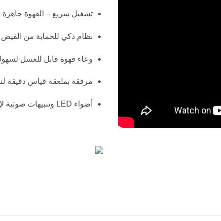
تشغيل سريع – القهوة جاهزة خلال 80 ثان
نظام ذكي للحماية من الفيض 
وعاء قهوة قابل للغسل لسهولة
مرفقة بملعقة قياس دقيقة لت
أضواء LED وتنبيهات صوتية لإرشادك خلال عملية التحضير
N MACHINE, COFFEE MAKER, HOME COFFEE MACHINE, BARISTA COFFEE, EASY BREWING