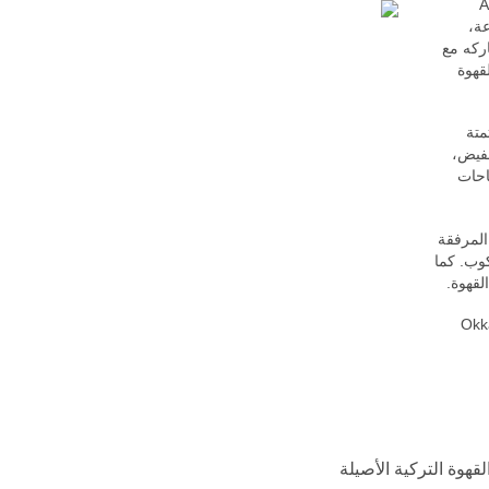
ة القهوة Arzum
رعة،
ركه مع
لى 5 أكواب من القهوة
متقدمة لأتمتة
لفيض،
احات
المرفقة
وب. كما
لقهوة.
ق القهوة التركية القدامى أو تجرّبها لأول مرة، فإن Okka