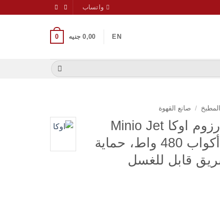
واتساب
0
EN
0,00
جنيه
المطبخ
/
صانع القهوة
ماكينة قهوة تركى ارزوم اوكا Minio Jet
OK0017 تحضير 5 أكواب 480 واط، حماية
بريق قابل للغسل