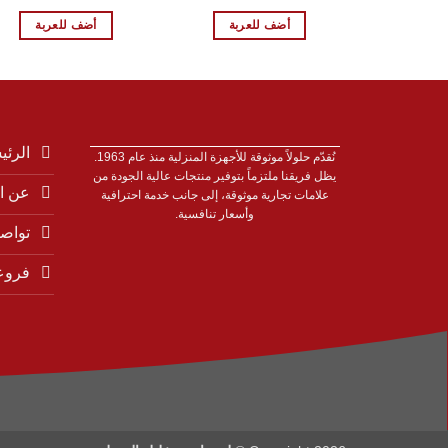
الأصلي
الحالي
الأصلي
الحا
هو:
هو:
هو:
هو:
أضف للعربة
أضف للعربة
0 EGP.
8.999,00 EGP.
8.399,00 EGP.
8.999,00 EGP.
الرئي
نُقدّم حلولاً موثوقة للأجهزة المنزلية منذ عام 1963.
يظل فريقنا ملتزماً بتوفير منتجات عالية الجودة من
عن ا
علامات تجارية موثوقة، إلى جانب خدمة احترافية
وأسعار تنافسية.
تواصل
فروع