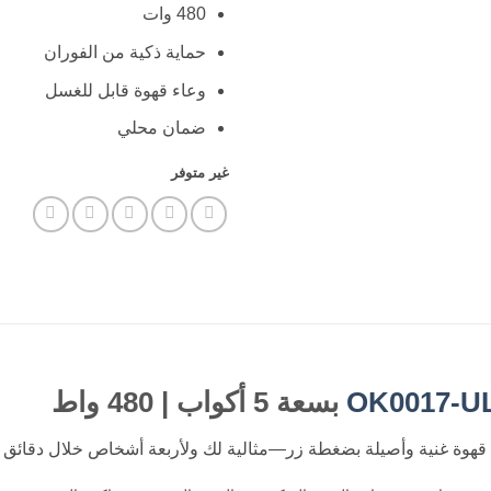
480 وات
حماية ذكية من الفوران
وعاء قهوة قابل للغسل
ضمان محلي
غير متوفر
OK0017-U
بسعة 5 أكواب | 480 واط
حك قهوة غنية وأصيلة بضغطة زر—مثالية لك ولأربعة أشخاص خلال دقائق 