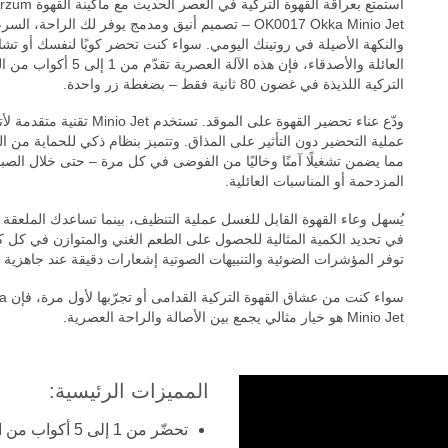
استمتع بعراقة القهوة التركية في العصر الحديث مع ماكين
OK0017 Okka Minio Jet – تصميم أنيق ومدمج يوفر لك الراحة، الس
والنكهة الأصيلة في روتينك اليومي. سواء كنت تحضر كوبًا لنفسك أو تشا
العائلة والأصدقاء، فإن هذه الآلة العصرية تقدّم من 1 إ
التركية اللذيذة في غضون 80 ثانية فقط – بضغطة زر واحدة.
ودّع عناء تحضير القهوة على الموقد. تستخدم Minio Jet تقنية 
عملية التحضير دون التأثير على المذاق. وتتميز بنظام ذكي للحماية من ا
مما يضمن تشغيلًا آمنًا وخاليًا من الفوضى في كل مرة – حتى خلال الصب
المزدحمة أو المناسبات العائلية.
يُسهل وعاء القهوة القابل للغسل عملية التنظيف، بينما تساعدك الملعقة 
في تحديد الكمية المثالية للحصول على الطعم الغني والمتوازن في كل ك
توفر المؤشرات الضوئية والتنبيهات الصوتية إشعارات دقيقة عند جاهزية ا
سواء كنت من عشا
Minio Jet هو خيار مثالي يجمع بين الأصالة والراحة العصرية.
المميزات الرئيسية:
تحضّر من 1 إلى 5 أكواب من القهوة التركية الأصيلة