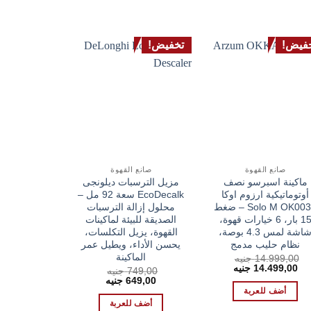
فيض!
تخفيض!
صانع القهوة
صانع القهوة
ماكينة اسبرسو نصف
مزيل الترسبات ديلونجى
أوتوماتيكية ارزوم اوكا
EcoDecalk سعة 92 مل –
Solo M OK0032 – ضغط
محلول إزالة الترسبات
15 بار، 6 خيارات قهوة،
الصديقة للبيئة لماكينات
شاشة لمس 4.3 بوصة،
القهوة، يزيل التكلسات،
نظام حليب مدمج
يحسن الأداء، ويطيل عمر
الماكينة
14.999,00
جنيه
السعر
السعر
14.499,00
جنيه
749,00
جنيه
الأصلي
الحالي
السعر
السعر
649,00
جنيه
هو:
هو:
الأصلي
الحالي
أضف للعربة
14.499,00 EGP.
14.999,00 EGP.
هو:
هو:
أضف للعربة
649,00 EGP.
749,00 EGP.