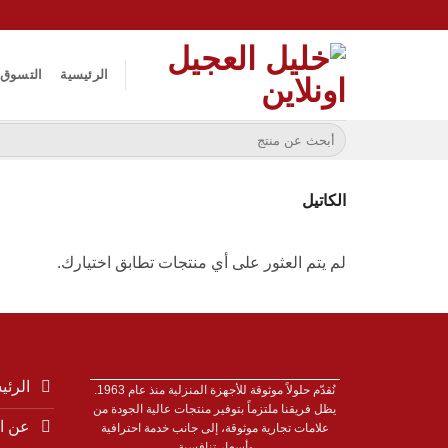
خطي
لمحتوى
الرئيسية
التسوق
البحث
عن:
الكاتيل
لم يتم العثور على أي منتجات تطابق اختيارك.
الرئي
نُقدّم حلولاً موثوقة للأجهزة المنزلية منذ عام 1963.
يظل فريقنا ملتزماً بتوفير منتجات عالية الجودة من
عن ا
علامات تجارية موثوقة، إلى جانب خدمة احترافية
وأسعار تنافسية.